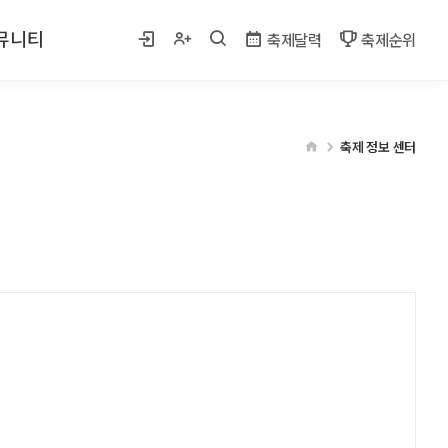
뮤니티
축제달력
축제순위
 사진
축제 정보 센터
게시판
벤트