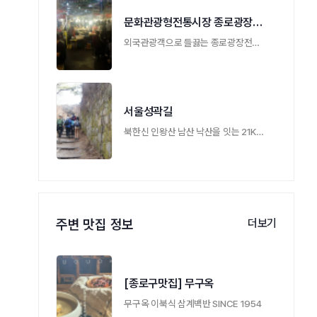
문화관광형전통시장 종로광장시장
외국관광객으로 들끓는 종로광장전통시장
서울성곽길
북한신 인왕산 남산 낙산을 잇는 21Km 성곽둘 …
주변 맛집 정보
더보기
[종로구맛집] 무구옥
무구옥 이북식 삼계백반 SINCE 1954