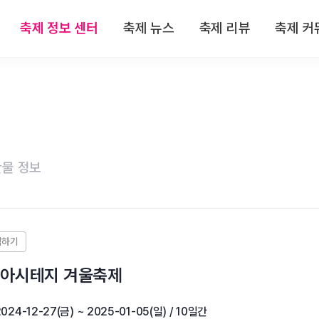
축제 정보 센터
축제 뉴스
축제 리뷰
축제 커
 정보
전체뉴스
전체리뷰
축제
 정보
축제/관광
축제 리뷰
자유
 정보
기획특집
맛집 리뷰
이
물 정보
 정보
인터뷰
숙박 리뷰
 정보
연재
관광지 리뷰
특산물 리뷰
울 아시테지 겨울축제
2024-12-27(금) ~ 2025-01-05(일) / 10일간