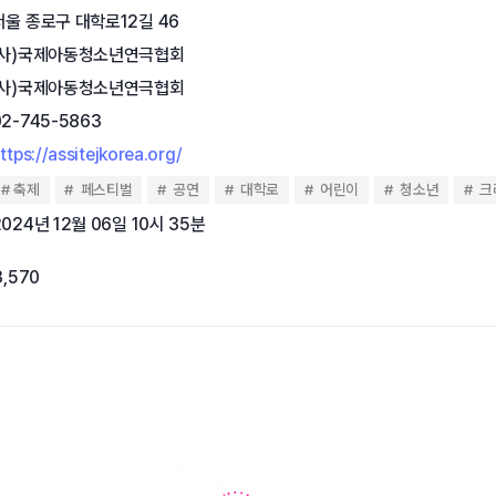
서울 종로구 대학로12길 46
(사)국제아동청소년연극협회
(사)국제아동청소년연극협회
02-745-5863
ttps://assitejkorea.org/
축제
페스티벌
공연
대학로
어린이
청소년
크
2024년 12월 06일 10시 35분
3,570