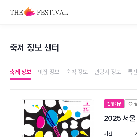
축제
축제 정보 센터
맛집
숙박
축제 정보
맛집 정보
숙박 정보
관광지 정보
특산
관광지
특산물
진행예정
2025 서
기간