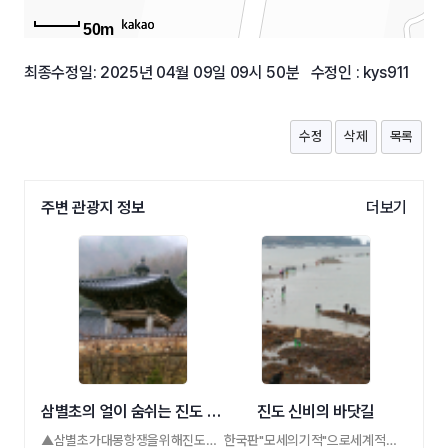
50m
최종수정일: 2025년 04월 09일 09시 50분 수정인 : kys911
수정
삭제
목록
주변 관광지 정보
더보기
삼별초의 얼이 숨쉬는 진도 용장산성
진도 신비의 바닷길
▲삼별초가대몽항쟁을위해진도에쌓은용장산 …
한국판"모세의기적"으로세계적으로도유명한 …