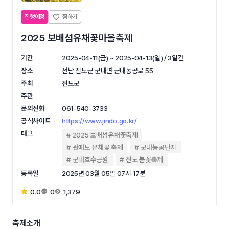
진행예정
2025 보배섬유채꽃마을축제
기간
2025-04-11(금) ~ 2025-04-13(일) / 3일간
장소
전남 진도군 군내면 군내농공로 55
주최
진도군
주관
문의전화
061-540-3733
공식사이트
https://www.jindo.go.kr/
태그
2025 보배섬유채꽃축제
관매도 유채꽃 축제
군내농공단지
군내호수공원
진도 봄꽃축제
등록일
2025년 03월 05일 07시 17분
0.0
0
1,379
축제소개