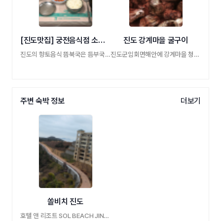
[진도맛집] 궁전음식점 소갈비뜸북국
진도 강계마을 굴구이
진도의 향토음식 뜸북국은 듬부국이라고도하 …
진도군임회면해안에 강계마을 청정해역과 갯 …
주변 숙박 정보
더보기
쏠비치 진도
호텔 앤 리조트 SOL BEACH JINDO