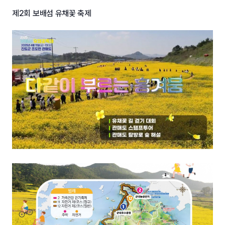
제2회 보배섬 유채꽃 축제