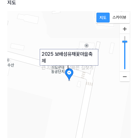
지도
2025 보배섬유채꽃마을축
제
큰 지도 보기
|
빠른 길찾기