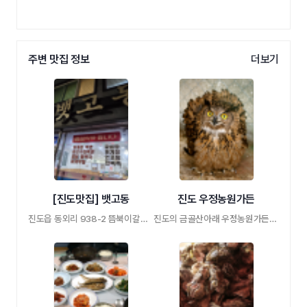
주변 맛집 정보
더보기
[진도맛집] 뱃고동
진도 우정농원가든
진도읍 동외리 938-2 뜸북이갈비탕 꽃게장 갈 …
진도의 금골산아래 우정농원가든. 토종닭백 …