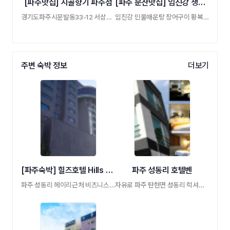
[파주맛집] 시골향기 파주점
[파주 문산맛집] 임진강 생선집 민물매운탕
경기도파주시문발동33-12 서삼릉보리밥파주점
임진강 민물매운탕 장어구이 황복 참게
주변 숙박 정보
더보기
[파주숙박] 힐즈호텔 Hills Hotel
파주 성동리 호텔벤
파주 성동리 헤이리근처 비즈니스 호텔
자유로 파주 탄현면 성동리 럭셔리 무인텔