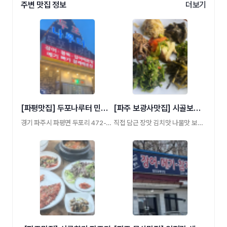
주변 맛집 정보
더보기
[파평맛집] 두포나루터 민물매운탕
[파주 보광사맛집] 시골보리밥집
경기 파주시 파평면 두포리 472-22 민물매운탕 …
직접 담근 장맛 김치맛 나물맛 보리밥