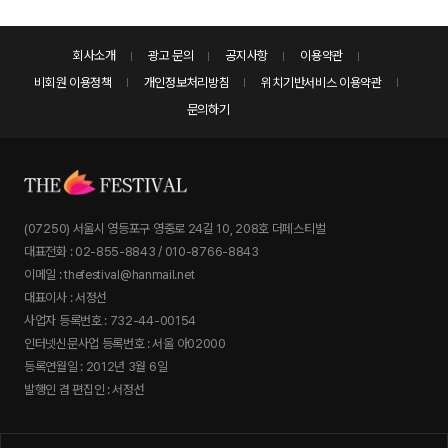
회사소개
광고 문의
공지사항
이용약관
비회원 이용정책
개인정보처리방침
위치기반서비스 이용약관
문의하기
(07250) 서울시 영등포구 영중로 24길 10, 208호 더페스티벌
대표전화 : 02-855-8843 / 010-8766-8843
이메일 : thefestival@hanmail.net
대표이사 : 서정선
사업자 등록번호 : 732-44-00154
인터넷신문사업 등록번호 : 서울 아02000
등록연월일 : 2012년 3월 6일
발행인 겸 편집인 : 서정선