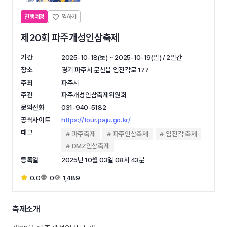
진행예정
제20회 파주개성인삼축제
기간
2025-10-18(토) ~ 2025-10-19(일) / 2일간
장소
경기 파주시 문산읍 임진각로 177
주최
파주시
주관
파주개성인삼축제위원회
문의전화
031-940-5182
공식사이트
https://tour.paju.go.kr/
태그
파주축제
파주인삼축제
임진각 축제
DMZ인삼축제
등록일
2025년 10월 03일 08시 43분
0.0
0
1,489
축제소개