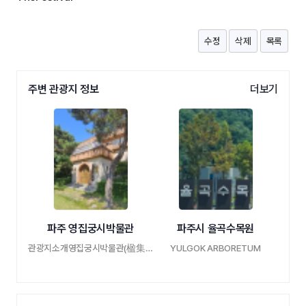
수정
삭제
목록
주변 관광지 정보
더보기
파주 영집궁시박물관
파주시 율곡수목원
관광지소개영집궁시박물관(楹集弓矢博物館)T …
YULGOK ARBORETUM