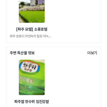
[파주 모텔] 소풍호텔
파주 성동리 자연속의 힐링 아늑한 숙박지
주변 특산물 정보
더보기
파주쌀 한수위 임진강쌀