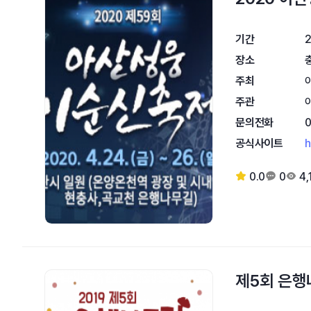
기간
2
장소
주최
주관
문의전화
공식사이트
h
0.0
0
4,
제5회 은