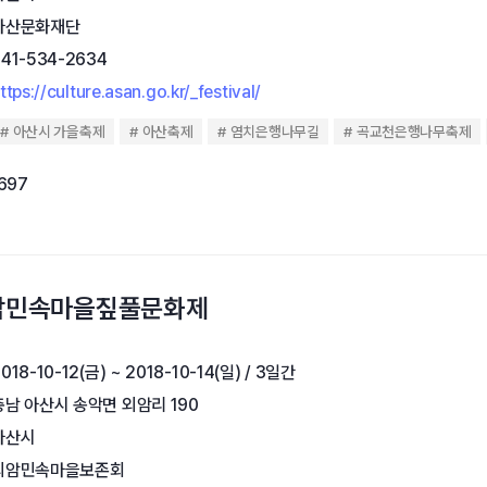
아산문화재단
041-534-2634
ttps://culture.asan.go.kr/_festival/
아산시 가을축제
아산축제
염치은행나무길
곡교천은행나무축제
,697
외암민속마을짚풀문화제
018-10-12(금) ~ 2018-10-14(일) / 3일간
충남 아산시 송악면 외암리 190
아산시
외암민속마을보존회