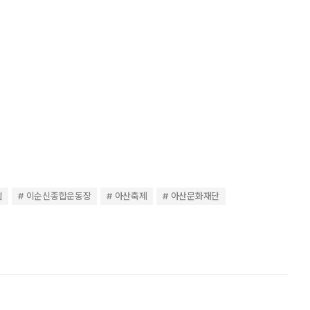
벌
이순신종합운동장
아산축제
아산문화재단