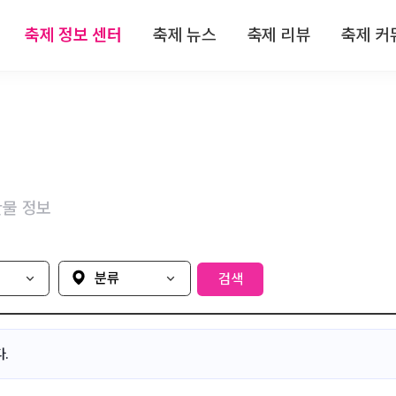
축제 정보 센터
축제 뉴스
축제 리뷰
축제 커
 정보
전체뉴스
전체리뷰
축제
 정보
축제/관광
축제 리뷰
자유
 정보
기획특집
맛집 리뷰
이
물 정보
 정보
인터뷰
숙박 리뷰
 정보
연재
관광지 리뷰
분류
검색
특산물 리뷰
.