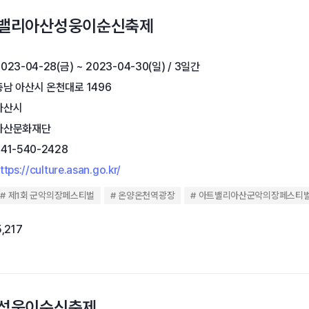
아트밸리아산성웅이순신축제
023-04-28(금) ~ 2023-04-30(일) / 3일간
충남 아산시 온천대로 1496
아산시
아산문화재단
041-540-2428
ttps://culture.asan.go.kr/
제1회 군악의장페스티벌
온양온천역광장
아트밸리아산군악의장페스티
,217
산성웅이순신축제