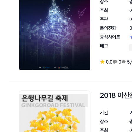
장소
주최
주관
문의전화
공식사이트
h
태그
0.0
0
5
2018 아
기간
2
장소
주최