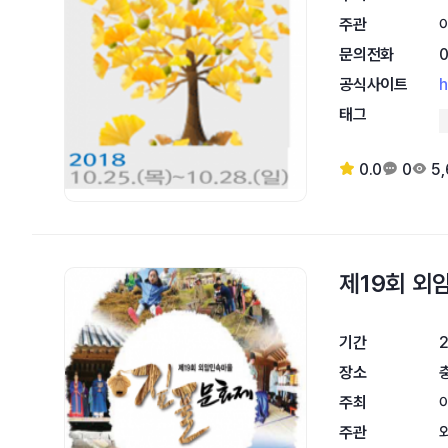
주관
문의전화
공식사이트
h
태그
0.0
0
5
제19회 
기간
2
장소
주최
주관