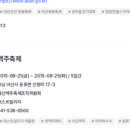
ttps://www.asan.go.kr/
아산온전 벚꽃축제
아산벚꽃축제
온뫼들걷기대회
점핑엔젤스치어
113
산맥주축제
015-08-21(금) ~ 2015-08-25(화) / 5일간
충남 아산시 둔포면 신항리 17-3
아산맥주축제조직위원회
퍼스트빌리지
041-536-0500
퍼스트빌리지 아울렛
생맥주파티
수입맥주
마약옥수수
둔포