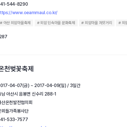
041-544-8290
ttps://www.oeammaul.co.kr/
아산 외암마을축제
외암 민속마을 문화축제
외암마을 저잣거리
외
,287
산온천벚꽃축제
017-04-07(금) ~ 2017-04-09(일) / 3일간
충남 아산시 음봉면 신수리 288-1
아산온천발전협의회
온뫼들가족봉사단
041-533-7577