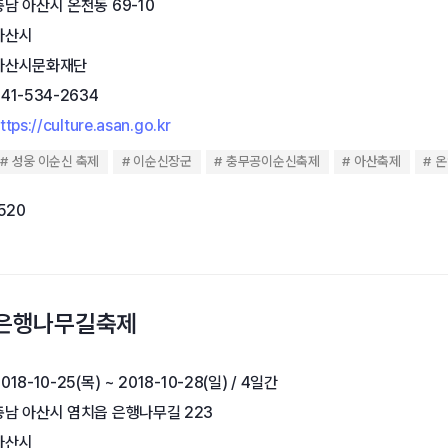
충남 아산시 온천동 69-10
아산시
아산시문화재단
041-534-2634
ttps://culture.asan.go.kr
성웅 이순신 축제
이순신장군
충무공이순신축제
아산축제
온
,520
산은행나무길축제
018-10-25(목) ~ 2018-10-28(일) / 4일간
충남 아산시 염치읍 은행나무길 223
아산시