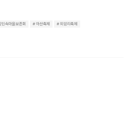
암민속마을보존회
아산축제
외암리축제