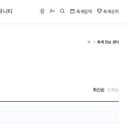
뮤니티
축제달력
축제순위
 사진
축제 정보 센터
게시판
벤트
최신순
조회순