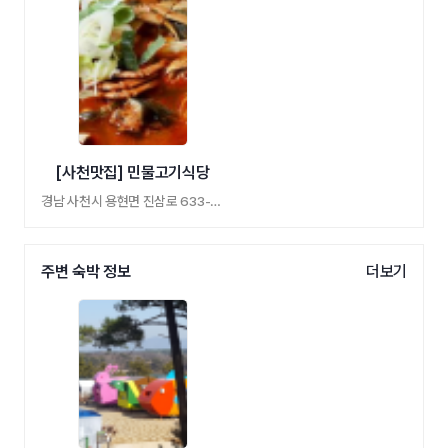
[사천맛집] 민물고기식당
경남 사천시 용현면 진삼로 633-18 참메탕 메기 …
주변 숙박 정보
더보기