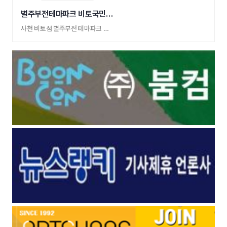
별주부전테마파크 비토국민여가캠핑장
사천 비토섬 별주부전 테마파크 캠핑장