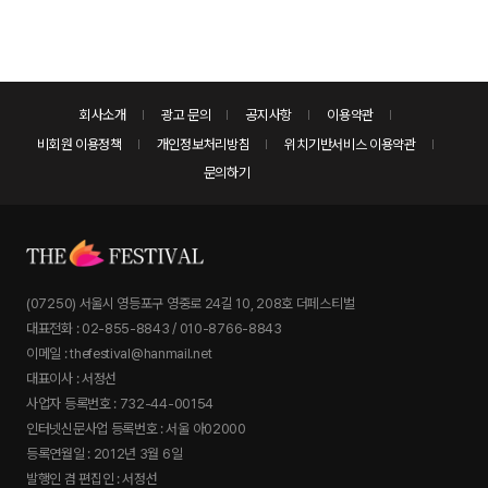
회사소개
광고 문의
공지사항
이용약관
비회원 이용정책
개인정보처리방침
위치기반서비스 이용약관
문의하기
(07250) 서울시 영등포구 영중로 24길 10, 208호 더페스티벌
대표전화 : 02-855-8843 / 010-8766-8843
이메일 : thefestival@hanmail.net
대표이사 : 서정선
사업자 등록번호 : 732-44-00154
인터넷신문사업 등록번호 : 서울 아02000
등록연월일 : 2012년 3월 6일
발행인 겸 편집인 : 서정선