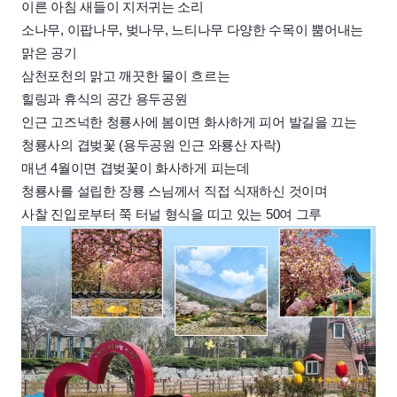
이른 아침 새들이 지저귀는 소리
소나무, 이팝나무, 벚나무, 느티나무 다양한 수목이 뿜어내는
맑은 공기
삼천포천의 맑고 깨끗한 물이 흐르는
힐링과 휴식의 공간 용두공원
인근 고즈넉한 청룡사에 봄이면 화사하게 피어 발길을 끄는
청룡사의 겹벚꽃 (용두공원 인근 와룡산 자락)
매년 4월이면 겹벚꽃이 화사하게 피는데
청룡사를 설립한 장룡 스님께서 직접 식재하신 것이며
사찰 진입로부터 쭉 터널 형식을 띠고 있는 50여 그루