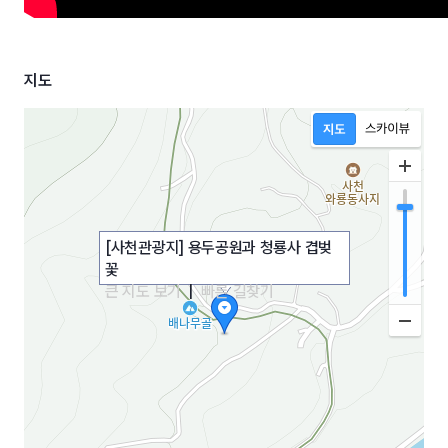
지도
[사천관광지] 용두공원과 청룡사 겹벚
꽃
큰 지도 보기
|
빠른 길찾기