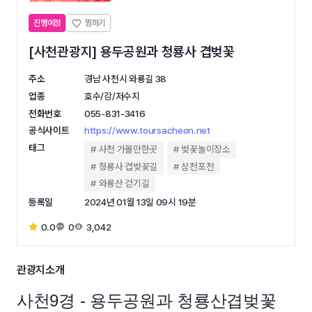
진행예정
[사천관광지] 용두공원과 청룡사 겹벚꽃
주소
경남 사천시 와룡길 38
업종
호수/강/저수지
전화번호
055-831-3416
공식사이트
https://www.toursacheon.net
태그
사천 가볼만한곳
벚꽃놀이장소
청룡사 겹벚꽃길
삼천포천
와룡산 걷기길
등록일
2024년 01월 13일 09시 19분
0.0
0
3,042
관광지소개
사천9경 - 용
두공원과 청룡산겹벚꽃