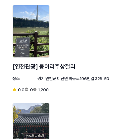
[연천관광] 동이리주상절리
장소
경기 연천군 미산면 마동로196번길 328-50
0.0
0
1,200