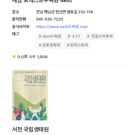
해남 포레스트수목원 4est
장소
전남 해남군 현산면 봉동길 232-118
문의전화
061-533-7220
공식사이트
https://www.4est수목원.com
태그
4est수목원
4 ST
땅끝수국축제
분홍꽃축제
팜파스축제
0.0
0
1,909
서천 국립생태원