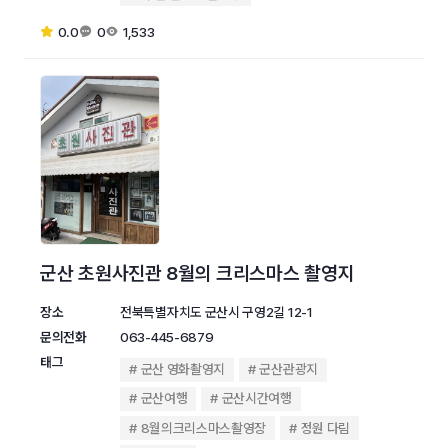
0.0
0
1,533
군산 초원사진관 8월의 크리스마스 촬영지
장소
전북특별자치도 군산시 구영2길 12-1
문의전화
063-445-6879
태그
군산 영화촬영지
군산관광지
군산여행
군산시간여행
8월의크리스마스촬영장
정원 다림