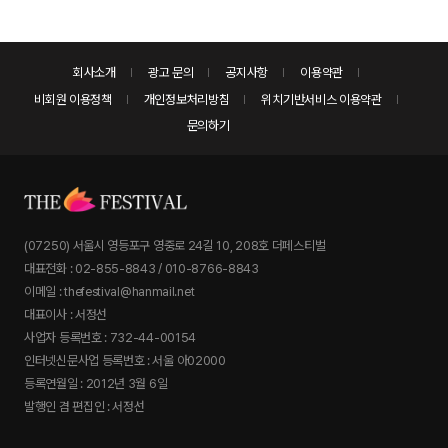
회사소개
광고 문의
공지사항
이용약관
비회원 이용정책
개인정보처리방침
위치기반서비스 이용약관
문의하기
(07250) 서울시 영등포구 영중로 24길 10, 208호 더페스티벌
대표전화 : 02-855-8843 / 010-8766-8843
이메일 : thefestival@hanmail.net
대표이사 : 서정선
사업자 등록번호 : 732-44-00154
인터넷신문사업 등록번호 : 서울 아02000
등록연월일 : 2012년 3월 6일
발행인 겸 편집인 : 서정선