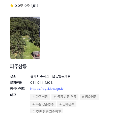
0.0
0
1,513
파주삼릉
장소
경기 파주시 조리읍 삼릉로 89
문의전화
031-941-4208
공식사이트
https://royal.khs.go.kr
태그
파주 삼릉
공릉 순릉 영릉
공순영릉
추존 장순왕후
공혜왕후
추존 진종 효순왕후