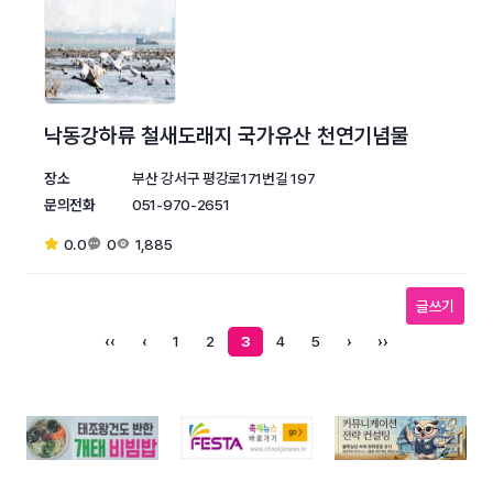
낙동강하류 철새도래지 국가유산 천연기념물
장소
부산 강서구 평강로171번길 197
문의전화
051-970-2651
0.0
0
1,885
글쓰기
‹‹
‹
1
2
3
4
5
›
››