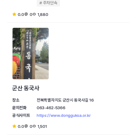
주차단속
0.0
0
1,880
군산 동국사
장소
전북특별자치도 군산시 동국사길 16
문의전화
063-462-5366
공식사이트
https://www.dongguksa.or.kr
0.0
0
1,501