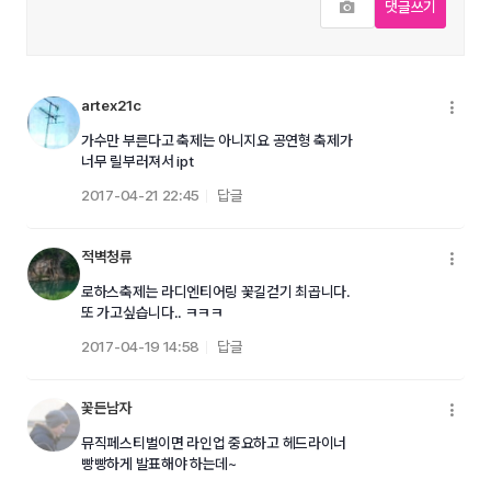
사진추가
댓글쓰기
artex21c
메
가수만 부른다고 축제는 아니지요 공연형 축제가
너무 릴부러져서 ipt
2017-04-21 22:45
답글
적벽청류
메
로하스축제는 라디엔티어링 꽃길걷기 최곱니다.
또 가고싶습니다.. ㅋㅋㅋ
2017-04-19 14:58
답글
꽃든남자
메
뮤직페스티벌이면 라인업 중요하고 헤드라이너
빵빵하게 발표해야 하는데~