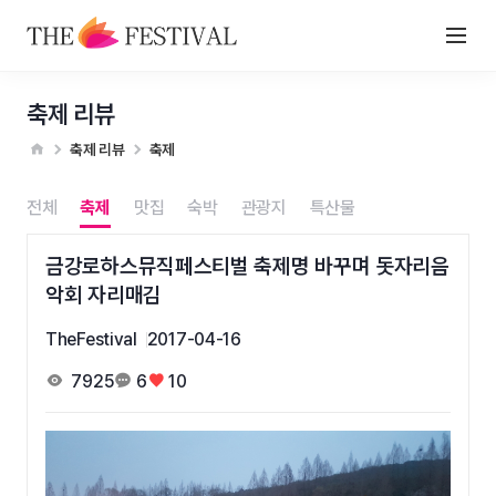
축제 리뷰
축제 리뷰
축제
전체
축제
맛집
숙박
관광지
특산물
금강로하스뮤직페스티벌 축제명 바꾸며 돗자리음
악회 자리매김
TheFestival
2017-04-16
7925
6
10