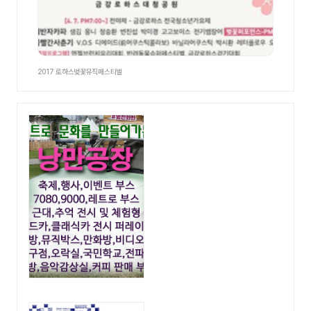
2017 로하스벚꽃뮤직페스티벌
광고영역