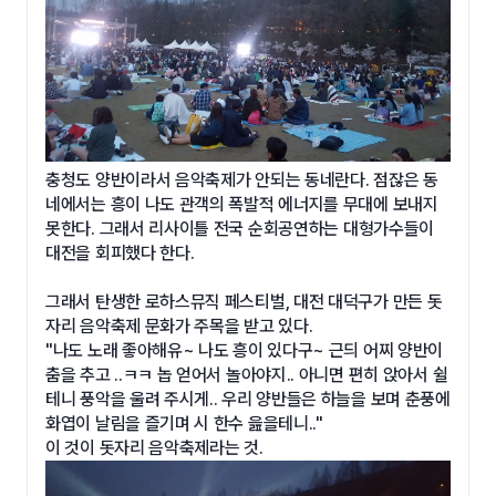
충청도 양반이라서 음악축제가 안되는 동네란다. 점잖은 동
네에서는 흥이 나도 관객의 폭발적 에너지를 무대에 보내지
못한다. 그래서 리사이틀 전국 순회공연하는 대형가수들이
대전을 회피했다 한다.
그래서 탄생한 로하스뮤직 페스티벌, 대전 대덕구가 만든 돗
자리 음악축제 문화가 주목을 받고 있다.
"나도 노래 좋아해유~ 나도 흥이 있다구~ 근듸 어찌 양반이
춤을 추고 ..ㅋㅋ 놉 얻어서 놀아야지.. 아니면 편히 앉아서 쉴
테니 풍악을 울려 주시게.. 우리 양반들은 하늘을 보며 춘풍에
화엽이 날림을 즐기며 시 한수 읊을테니.."
이 것이 돗자리 음악축제라는 것.