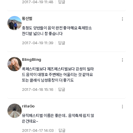
2017-04-19 11:48
답글
황산벌
메
충청도 양반들이 음악 완전 좋아해요 축제장소
잔디밭 넓으니 참 좋습니다
2017-04-19 11:39
답글
BlingBling
메
록페스티벌보다 재즈페스티벌보다 감성의 발라
드 음악이 대청호 주변에는 어울리는 것 같아요
또는 클래식 남성중창이 더 좋기도
2017-04-18 15:16
답글
rillaGo
메
뮤직페스티벌 이름은 좋은데.. 음악축제 쉽지 않
은건데요~
2017-04-17 14:03
답글