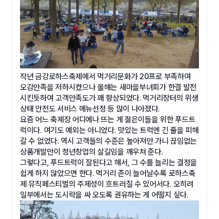
작년 금강로하스축제에서 먹거리문화가 20프로 부족하여
오감만족을 저하시켰으나 올해는 새마을부녀회가 한결 발전
시킨듯하여 고객만족도가 꽤 향상되었다. 먹거리장터의 위생
상태 안전도 서비스 메뉴선정 등 많이 나아졌다.
요즘 어느 축제장 어디에나 뜨는 게 젊은이들을 위한 푸드트
럭이다. 여기도 예외는 아니었다. 맛있는 트럭엔 긴 줄을 피해
갈 수 없었다. 역시 고객들의 수준은 높아져만 가니 끊임없는
상품개발만이 청년창업의 살길임을 깨우쳐 준다.
그렇다고, 푸드트럭이 잘된다고 해서, 그 수를 늘리는 결정을
쉽게 하지 않았으면 한다. 먹거리 존이 늘어날수록 로하스축
제 뮤직페스티벌의 주제성이 흐트러질 수 있어서다. 오히려
일부에서는 도시락을 싸 오도록 권유하는 게 어떨지 싶다.