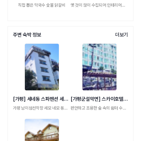
직접 뽑은 막국수 숯불 닭갈비
옛 것이 많이 수집되어 인테리어가 정겨운 막 …
주변 숙박 정보
더보기
[가평] 세네동 스파펜션 세모네모동그라미펜션
[가평군설악면] 스카이호텔펜션
가평 남이섬선착장 세모 네모 동그라미 펜션
편안하고 조용한 숲 속의 쉼터 수영장 바베큐 …