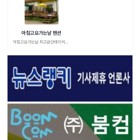
아침고요가는날 펜션
아침고요가는날 최고급인테리어및시설,호텔 …