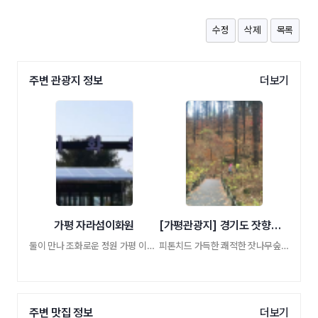
수정
삭제
목록
주변 관광지 정보
더보기
가평 자라섬이화원
[가평관광지] 경기도 잣향기푸른숲
둘이 만나 조화로운 정원 가평 이화원
피톤치드 가득한 쾌적한 잣나무숲에서 숲체 …
주변 맛집 정보
더보기