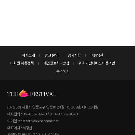
회사소개
광고 문의
공지사항
이용약관
비회원 이용정책
개인정보처리방침
위치기반서비스 이용약관
문의하기
(07250) 서울시 영등포구 영중로 24길 10, 208호 더페스티벌
대표전화 : 02-855-8843 / 010-8766-8843
이메일 : thefestival@hanmail.net
대표이사 : 서정선
사업자 등록번호 : 732-44-00154