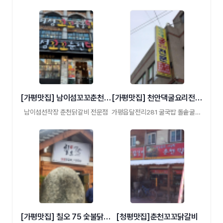
[가평맛집] 남이섬꼬꼬춘천닭갈비
[가평맛집] 천안댁굴요리전문점
남이섬선착장 춘천닭갈비 전문점
가평읍달전리281 굴국밥 돌솥굴밥 굴칼국수 …
[가평맛집] 칠오 75 숯불닭갈비 막국수
[청평맛집]춘천꼬꼬닭갈비