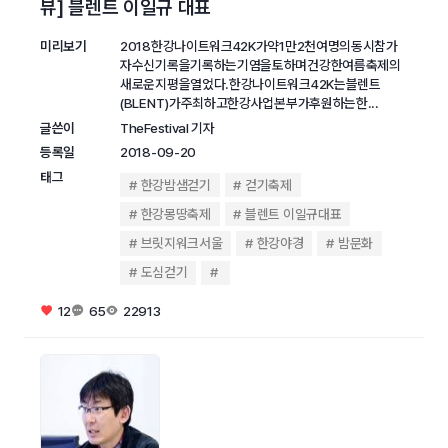
뷰] 블렌트 이일규 대표
미리보기
2018한강나이트워크42K가약1만2천여명의동시참가
자수신기록을기록하는기염을토하며건강한여름축제의
새로운지평을열었다.한강나이트워크42K는블렌트
(BLENT)가주최하고한강사업본부가후원하는한...
글쓴이
TheFestival 기자
등록일
2018-09-20
태그
한강밤샘걷기
걷기축제
한강몽땅축제
블렌트 이일규대표
브릿지워크서울
한강야경
밤문화
도심걷기
12
65
22913