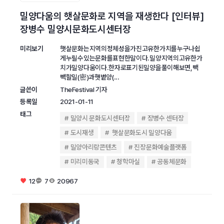
밀양다움의 햇살문화로 지역을 재생한다 [인터뷰]
장병수 밀양시문화도시센터장
미리보기
햇살문화는지역의정체성을가진고유한가치를누구나쉽
게누릴수있는문화를표현한말이다.밀양지역의고유한가
치가밀양다움이다.한자로표기된밀양을풀이해보면,빽
빽할밀(密)과햇볕양(...
글쓴이
TheFestival 기자
등록일
2021-01-11
태그
밀양시 문화도시센터장
장병수 센터장
도시재생
햇살문화도시 밀양다움
밀양아리랑콘텐츠
진장문화예술플랫폼
미리미동국
청학마실
공동체문화
12
7
20967