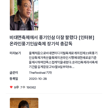
비대면축제에서 풍기인삼 더잘 팔렸다 [인터뷰]
온라인풍기인삼축제 장기석 총감독
미리보기
올해처음으로비대면의디지털축제로개최된제23회풍기
인삼축제가특산물축제의온라인시행에대한새로운기준
을제시하며만족스럽게막을내렸다.온라인축제라서축제
기간을길게잡았고10월9일부터18...
글쓴이
TheFestival 기자
등록일
2020-10-28
9
7
19062