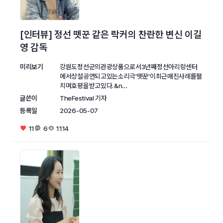
[인터뷰] 정선 뗏꾼 같은 락커의 찬란한 변신 이길
영 감독
미리보기
강원도정선군의관광상품으로서3년째정선아리랑센터
에서상설공연되고있는소리극'뗏꾼'이최근매진사례를펼
치며호평을받고있다.&n…
글쓴이
TheFestival 기자
등록일
2026-05-07
11
6
1114