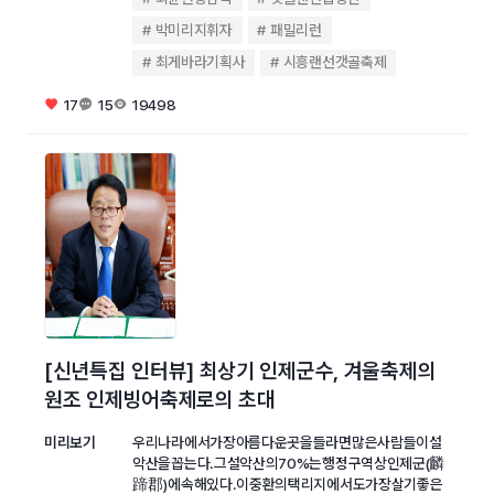
박미리지휘자
패밀리런
최게바라기획사
시흥랜선갯골축제
17
15
19498
[신년특집 인터뷰] 최상기 인제군수, 겨울축제의
원조 인제빙어축제로의 초대
미리보기
우리나라에서가장아름다운곳을들라면많은사람들이설
악산을꼽는다.그설악산의70%는행정구역상인제군(麟
蹄郡)에속해있다.이중환의택리지에서도가장살기좋은