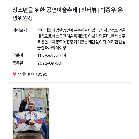
청소년을 위한 공연예술축제 [인터뷰] 박종우 운
영위원장
미리보기
국내에는다양한공연예술축제들이있다.하지만청소년을
대상으로하는공연예술축제는찾아보기힘들다.축제는주
로성인과아동쪽에집중되어있는게현실이다.이러한현실
을안타까워하여청...
글쓴이
TheFestival 기자
등록일
2022-09-30
14
9
13593