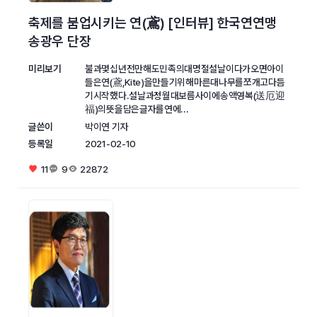
축제를 붐업시키는 연(鳶) [인터뷰] 한국연연맹
송광우 단장
미리보기
불과몇십년전만해도민족의대명절설날이다가오면아이
들은연(鳶,Kite)을만들기위해마른대나무를쪼개고다듬
기시작했다.설날과정월대보름사이에송액영복(送厄迎
福)의뜻을담은글자를연에...
글쓴이
박이연 기자
등록일
2021-02-10
11
9
22872