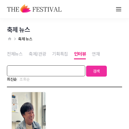
축제 뉴스
축제 뉴스
전체뉴스
축제/관광
기획특집
인터뷰
연재
검색
최신순
조회순