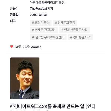
아름다운계곡이라고기록된...
글쓴이
TheFestival 기자
등록일
2019-01-01
태그
최상기군수
인제문화관광
인제군 관광자원
인제산촌특구사업
설악산 우제류복원센터
평화통일지구
23
28
20087
한강나이트워크42K를 축제로 만드는 일 [인터