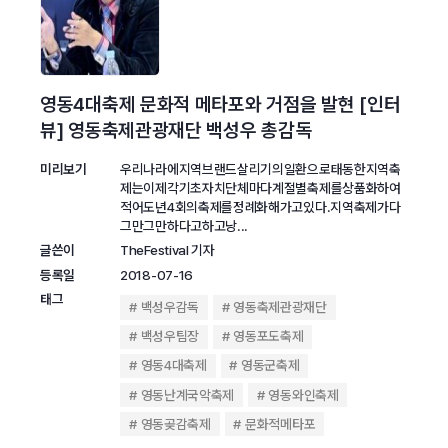
영동4대축제 문화적 메타포와 거점을 발현 [인터
뷰] 영동축제관광재단 백성우 총감독
미리보기
우리나라에지역브랜드살리기의일환으로태동한지역축
제는이제각기초자치단체마다계절별축제를상품화하여
적어도년4회의축제를정례화해가고있다.지역축제가다
그만그만하다고하고낭...
글쓴이
TheFestival 기자
등록일
2018-07-16
태그
백성우감독
영동축제관광재단
백성우팀장
영동포도축제
영동4대축제
영동군축제
영동난계국악축제
영동와인축제
영동곶감축제
문화적메타포