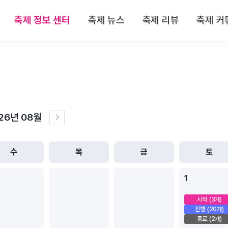
축제 정보 센터
축제 뉴스
축제 리뷰
축제 커
 정보
전체뉴스
전체리뷰
축제
 정보
축제/관광
축제 리뷰
자유
 정보
기획특집
맛집 리뷰
이
26년 08월
다음달
년/
 정보
인터뷰
숙박 리뷰
월
 정보
연재
관광지 리뷰
선
수
목
금
토
택
특산물 리뷰
1
시작
(3개)
진행
(20개)
종료
(2개)