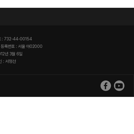
기
 732-44-00154
등록번호 : 서울 아02000
012년 3월 6일
 : 서정선
더페스티벌 
더페