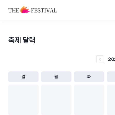
축제
축제 달력
맛집
숙박
20
이전달
관광지
특산물
일
월
화