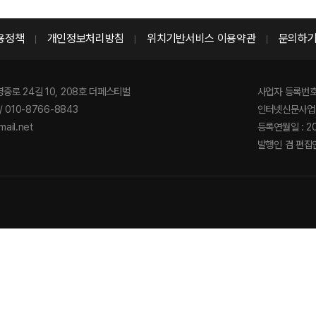
용정책
개인정보처리방침
위치기반서비스 이용약관
문의하
영중로 24길 10, 208호 더페스티벌
사업자 등록번호 :
/ 010-8766-8843
인터넷신문사업 
ail.net
등록연월일 : 2
발행인 겸 편집인