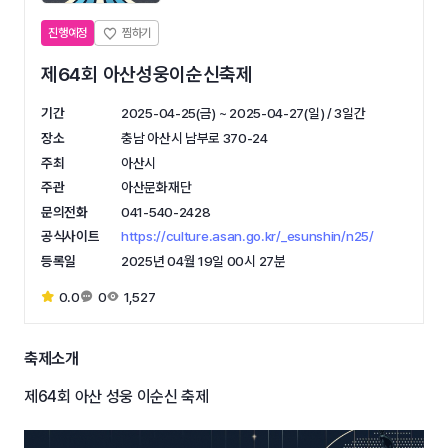
진행예정
제64회 아산성웅이순신축제
기간
2025-04-25(금) ~ 2025-04-27(일) / 3일간
장소
충남 아산시 남부로 370-24
주최
아산시
주관
아산문화재단
문의전화
041-540-2428
공식사이트
https://culture.asan.go.kr/_esunshin/n25/
등록일
2025년 04월 19일 00시 27분
0.0
0
1,527
축제소개
제64회 아산 성웅 이순신 축제