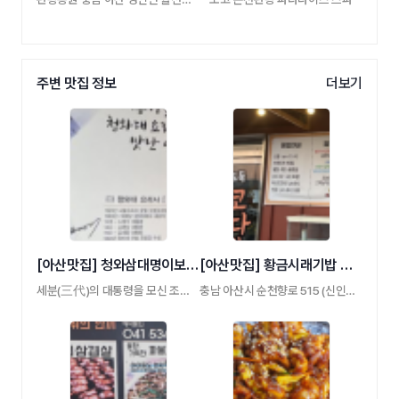
주변 맛집 정보
더보기
[아산맛집] 청와삼대명이보쌈칼국수
[아산맛집] 황금시래기밥 도둑코다리찜
세분(三代)의 대통령을 모신 조리장의 특별한 …
충남 아산시 순천향로 515 (신인동 201) 시래기 …