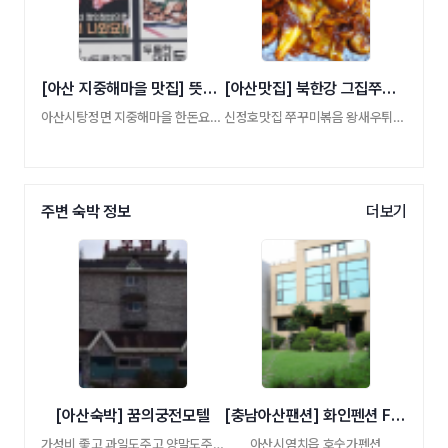
[아산 지중해마을 맛집] 뜻밖의한끼
[아산맛집] 북한강 그집쭈꾸미
아산시탕정면 지중해마을 한돈요리전문점
신정호맛집 쭈꾸미볶음 왕새우튀김 도토리묵
주변 숙박 정보
더보기
[아산숙박] 꿈의궁전모텔
[충남아산팬션] 화인펜션 Fine Pension
가성비 좋고 과일도주고 양말도주는 서비스
아산시염치읍 호숫가펜션