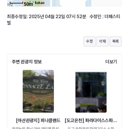
50m
최종수정일: 2025년 04월 22일 07시 52분 수정인 : 더페스티
벌
수정
삭제
목록
주변 관광지 정보
더보기
[아산관광지] 피나클랜드
[도고온천] 파라다이스스파도고
관광농원 충남 아산 영인면 월선리 346-2
도고 온천관광 파라다이스 스파