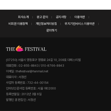
회사소개
광고 문의
공지사항
이용약관
비회원 이용정책
개인정보처리방침
위치기반서비스 이용약관
문의하기
(07250) 서울시 영등포구 영중로 24길 10, 208호 더페스티벌
대표전화 : 02-855-8843 / 010-8766-8843
이메일 : thefestival@hanmail.net
대표이사 : 서정선
사업자 등록번호 : 732-44-00154
인터넷신문사업 등록번호 : 서울 아02000
등록연월일 : 2012년 3월 6일
발행인 겸 편집인 : 서정선