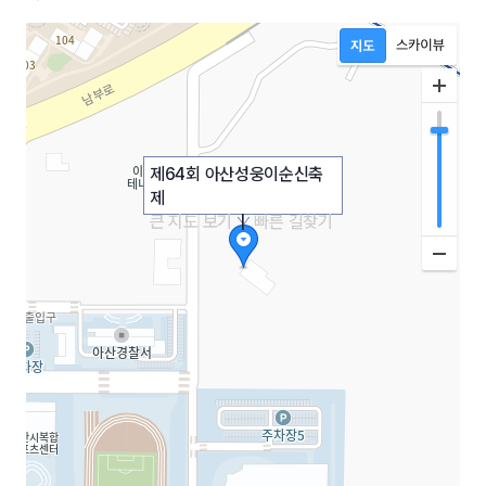
제64회 아산성웅이순신축
제
큰 지도 보기
|
빠른 길찾기