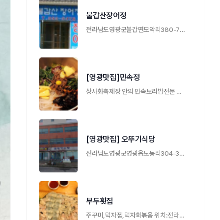
불갑산장어정
전라남도영광군불갑면모악리380-7(불갑사입구 …
[영광맛집]민속정
상사화축제장 안의 민속보리밥전문 남도음식 …
[영광맛집] 오뚜기식당
전라남도영광군영광읍도동리304-3 영광군청근 …
부두횟집
주꾸미,덕자찜,덕자회볶음 위치:전라남도영 …