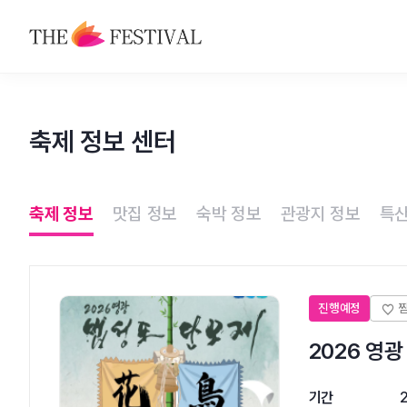
축제
축제 정보 센터
맛집
숙박
축제 정보
맛집 정보
숙박 정보
관광지 정보
특산
관광지
특산물
진행예정
2026 영
기간