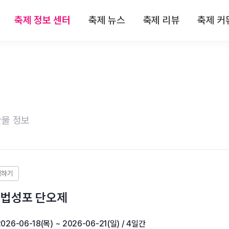
축제 정보 센터
축제 뉴스
축제 리뷰
축제 커
 정보
전체뉴스
전체리뷰
축제
 정보
축제/관광
축제 리뷰
자유
 정보
기획특집
맛집 리뷰
이
물 정보
 정보
인터뷰
숙박 리뷰
 정보
연재
관광지 리뷰
특산물 리뷰
광 법성포 단오제
2026-06-18(목) ~ 2026-06-21(일) / 4일간