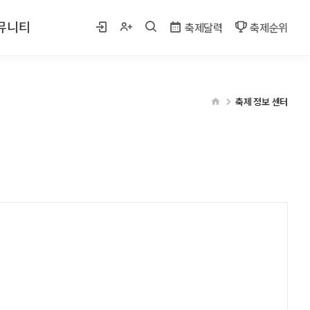
뮤니티
축제달력
축제순위
 사진
축제 정보 센터
게시판
벤트