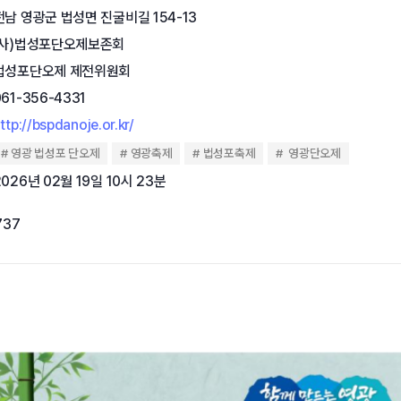
전남 영광군 법성면 진굴비길 154-13
(사)법성포단오제보존회
법성포단오제 제전위원회
061-356-4331
ttp://bspdanoje.or.kr/
영광 법성포 단오제
영광축제
법성포축제
영광단오제
2026년 02월 19일 10시 23분
737