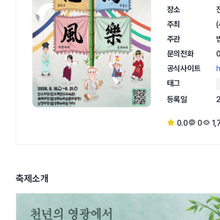
장소
주최
주관
문의전화
공식사이트
h
태그
등록일
0.0
0
1,
축제소개