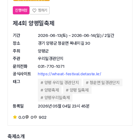
진행예정
제4회 양평밀축제
기간
2026-06-13(토) ~ 2026-06-14(일) / 2일간
장소
경기 양평군 청운면 목내미길 30
주최
양평군
주관
우리밀경관단지
문의전화
031-770-1071
공식사이트
https://wheat-festival.detaste.kr/
태그
양평 우리밀 경관단지
청운면 밀경관단지
양평축제
양평 밀축제
양평우리밀축제
등록일
2026년 05월 04일 23시 45분
0.0
0
902
축제소개