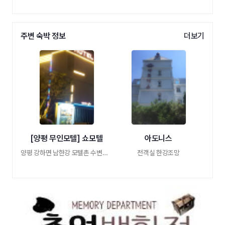
주변 숙박 정보
더보기
[양평 무인모텔] 쇼모텔
아도니스
양평 강하면 남한강 모텔촌 수변공원 옆 조용 …
전객실 한강조망