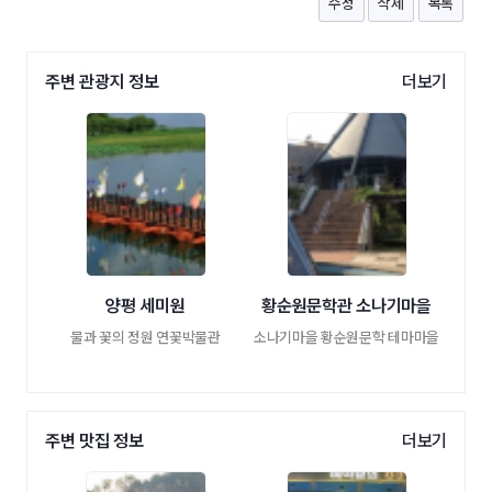
수정
삭제
목록
주변 관광지 정보
더보기
양평 세미원
황순원문학관 소나기마을
물과 꽃의 정원 연꽃박물관
소나기마을 황순원문학 테마마을
주변 맛집 정보
더보기