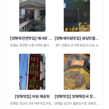
[양평옥천면맛집] 예사랑 누룽지백숙
[양평세미원맛집] 용담민물장어 양평본점
양평군 옥천면 누룽지백숙 물가 별장 같은 식 …
경기 양평군 양서면 용담리 536-8
[양평맛집] 비원 매운탕
[양평맛집] 양평해장국 장터집 아침식사
양평읍 양근리 3대 어부의집 4대째 전통음식 …
양평읍 양근리 물맑은시장 양평장터 아침식 …