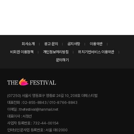
회사소개
광고 문의
공지사항
이용약관
비회원 이용정책
개인정보처리방침
위치기반서비스 이용약관
문의하기
(07250) 서울시 영등포구 영중로 24길 10, 208호 더페스티벌
대표전화 : 02-855-8843 / 010-8766-8843
이메일 : thefestival@hanmail.net
대표이사 : 서정선
사업자 등록번호 : 732-44-00154
인터넷신문사업 등록번호 : 서울 아02000