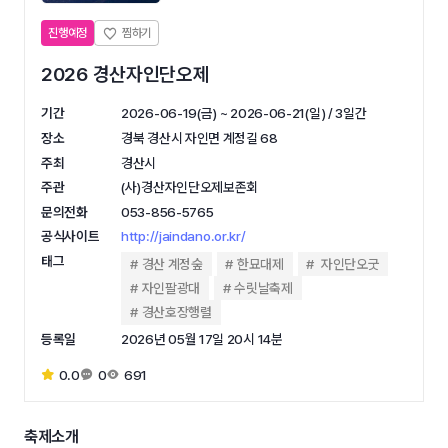
진행예정
2026 경산자인단오제
기간
2026-06-19(금) ~ 2026-06-21(일) / 3일간
장소
경북 경산시 자인면 계정길 68
주최
경산시
주관
(사)경산자인단오제보존회
문의전화
053-856-5765
공식사이트
http://jaindano.or.kr/
태그
경산 계정숲
한묘대제
자인단오굿
자인팔광대
수릿날축제
경산호장행렬
등록일
2026년 05월 17일 20시 14분
0.0
0
691
축제소개