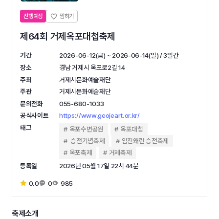
진행예정
제64회 거제옥포대첩축제
기간
2026-06-12(금) ~ 2026-06-14(일) / 3일간
장소
경남 거제시 옥포로2길 14
주최
거제시문화예술재단
주관
거제시문화예술재단
문의전화
055-680-1033
공식사이트
https://www.geojeart.or.kr/
태그
옥포수변공원
옥포대첩
승전기념축제
임진왜란 승전축제
옥포축제
거제축제
등록일
2026년 05월 17일 22시 44분
0.0
0
985
축제소개