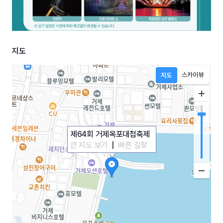
지도
제64회 거제옥포대첩축제
큰 지도 보기
|
빠른 길찾
기