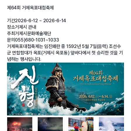
제64회 거제옥포대첩축제
기간2026-6-12 ~ 2026-6-14
장소거제시 관내
주최거제시문화예술재단
문의055)680-1031~1033
거제옥포대첩축제는 임진왜란 중 1592년 5월 7일(음력) 조선수
군 연합함대가 옥포(거제시 옥포동) 앞바다에서 첫 승리한 것을 기
념하는 행사입니다.