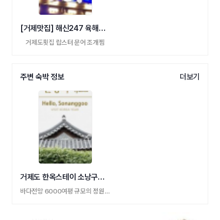
[거제맛집] 해신247 육해공찜1미터
거제도횟집 랍스터 문어 조개찜
주변 숙박 정보
더보기
거제도 한옥스테이 소낭구펜션
바다전망 6000여평 규모의 정원 안에서 한옥 …