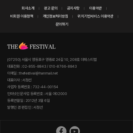
회사소개
광고 문의
공지사항
이용약관
비회원 이용정책
개인정보처리방침
위치기반서비스 이용약관
문의하기
(07250) 서울시 영등포구 영중로 24길 10, 208호 더페스티벌
대표전화 : 02-855-8843 / 010-8766-8843
이메일 : thefestival@hanmail.net
대표이사 : 서정선
사업자 등록번호 : 732-44-00154
인터넷신문사업 등록번호 : 서울 아02000
등록연월일 : 2012년 3월 6일
발행인 겸 편집인 : 서정선
더페스티벌 페이스북
더페스티벌 유튜브