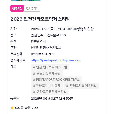
진행예정
2026 인천펜타포트락페스티벌
기간
2026-07-31(금) ~ 2026-08-02(일) / 3일간
장소
인천 연수구 센트럴로 350
주최
인천광역시
주관
인천관광공사 경기일보
문의전화
02-1899-6709
공식사이트
https://pentaport.co.kr/overview
태그
인천 펜타포트 페스티벌
송도달빛축제공원
PENTAPORT ROCK FESTIVAL
펜타포트 음악축제
펜타포트록페스티벌
펜타포트뮤직페스티벌
등록일
2026년 06월 02일 12시 50분
0.0
0
799