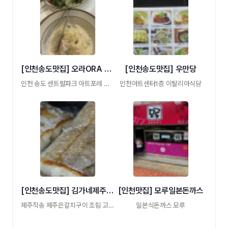
[인천송도맛집] 오라ORA 화덕피자 파스타
[인천송도맛집] 우만당
인천 송도 센트럴파크 아트포레 화덕피자 파 …
인천아트센터1층 이탈리아식당
[인천송도맛집] 김가네제주물회
[인천맛집] 모루일본돈까스
제주직송 제주은갈치구이 조림 고등어위치 …
일본식돈까스 모루