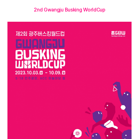
2nd Gwangju Busking WorldCup