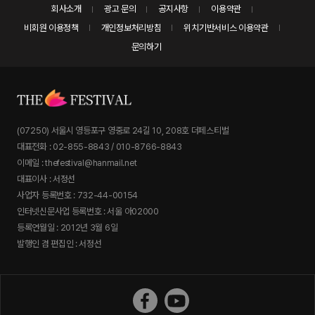
회사소개
광고 문의
공지사항
이용약관
비회원 이용정책
개인정보처리방침
위치기반서비스 이용약관
문의하기
(07250) 서울시 영등포구 영중로 24길 10, 208호 더페스티벌
대표전화 : 02-855-8843 / 010-8766-8843
이메일 : thefestival@hanmail.net
대표이사 : 서정선
사업자 등록번호 : 732-44-00154
인터넷신문사업 등록번호 : 서울 아02000
등록연월일 : 2012년 3월 6일
발행인 겸 편집인 : 서정선
더페스티벌 페이스북
더페스티벌 유튜브