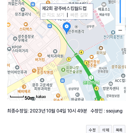
제2회 광주버스킹월드컵
큰 지도 보기
|
빠른 길찾
기
50m
최종수정일: 2023년 10월 04일 10시 49분 수정인 : ssojung
수정
삭제
목록