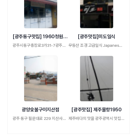
[광주동구맛집] 1960청원모밀
[광주맛집]미도일식
광주시동구충장로3가31-7광주모밀맛집따뜻한 …
무등산 조경 고급일식 Japanese Restaurant
광양숯불구이지산점
[광주맛집] 제주물항1950
광주 동구 필문대로 229 지산사거리 숯불 양념 …
제주바다의 맛을 광주광역시 맛집에서