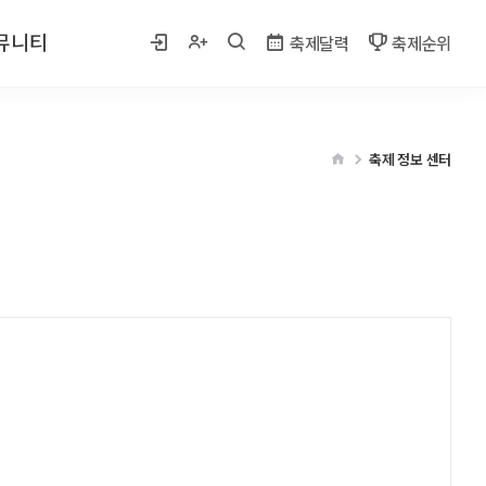
뮤니티
축제달력
축제순위
 사진
축제 정보 센터
게시판
벤트