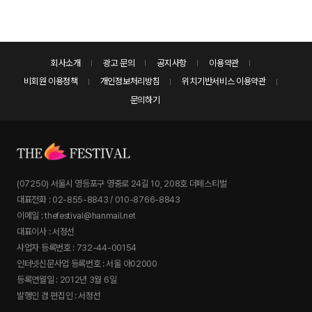
회사소개
광고 문의
공지사항
이용약관
비회원 이용정책
개인정보처리방침
위치기반서비스 이용약관
문의하기
(07250) 서울시 영등포구 영중로 24길 10, 208호 더페스티벌
대표전화 : 02-855-8843 / 010-8766-8843
이메일 : thefestival@hanmail.net
대표이사 : 서정선
사업자 등록번호 : 732-44-00154
인터넷신문사업 등록번호 : 서울 아02000
등록연월일 : 2012년 3월 6일
발행인 겸 편집인 : 서정선