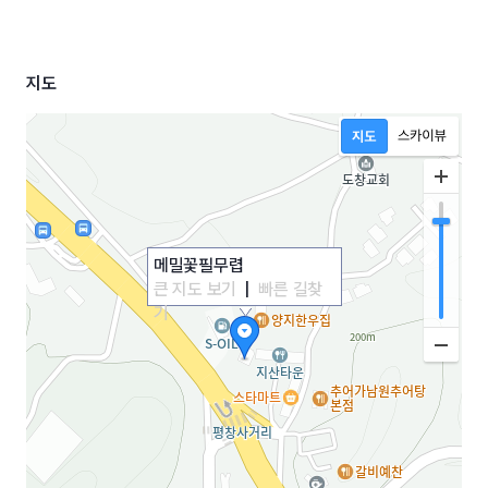
지도
메밀꽃필무렵
큰 지도 보기
|
빠른 길찾
기