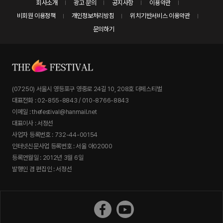
회사소개
광고 문의
공지사항
이용약관
비회원 이용정책
개인정보처리방침
위치기반서비스 이용약관
문의하기
(07250) 서울시 영등포구 영중로 24길 10, 208호 더페스티벌
대표전화 : 02-855-8843 / 010-8766-8843
이메일 : thefestival@hanmail.net
대표이사 : 서정선
사업자 등록번호 : 732-44-00154
인터넷신문사업 등록번호 : 서울 아02000
등록연월일 : 2012년 3월 6일
발행인 겸 편집인 : 서정선
더페스티벌 페이스북
더페스티벌 유튜브