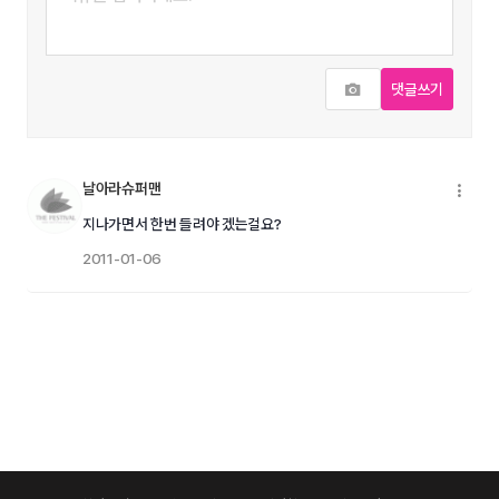
사진추가
댓글쓰기
날아라슈퍼맨
메
지나가면서 한번 들려야 겠는걸요?
2011-01-06