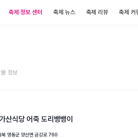
축제 정보 센터
축제 뉴스
축제 리뷰
축제 커
 정보
전체뉴스
전체리뷰
축제
 정보
축제/관광
축제 리뷰
자유
 정보
기획특집
맛집 리뷰
이
물 정보
 정보
인터뷰
숙박 리뷰
 정보
연재
관광지 리뷰
특산물 리뷰
 가산식당 어죽 도리뱅뱅이
충북 영동군 양산면 금강로 760