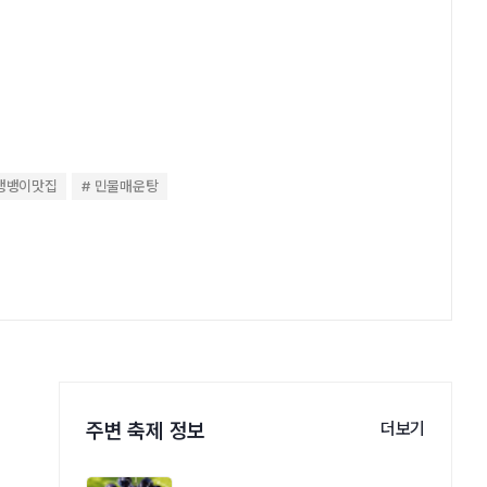
뱅뱅이맛집
민물매운탕
주변 축제 정보
더보기