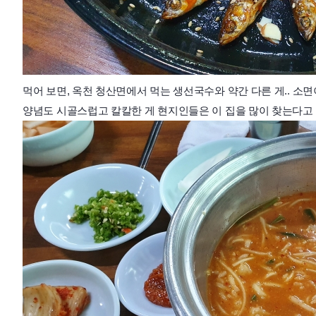
먹어 보면, 옥천 청산면에서 먹는 생선국수와 약간
다른 게.. 소
양념도 시골스럽고 칼칼한 게 현지인들은 이 집을 많이 찾는
다고