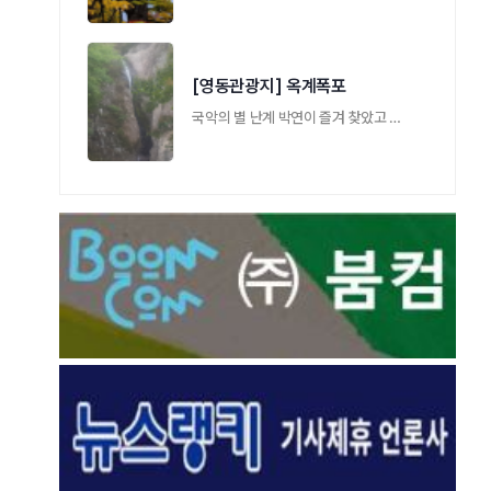
[영동관광지] 옥계폭포
국악의 별 난계 박연이 즐겨 찾았고 시인묵객 …