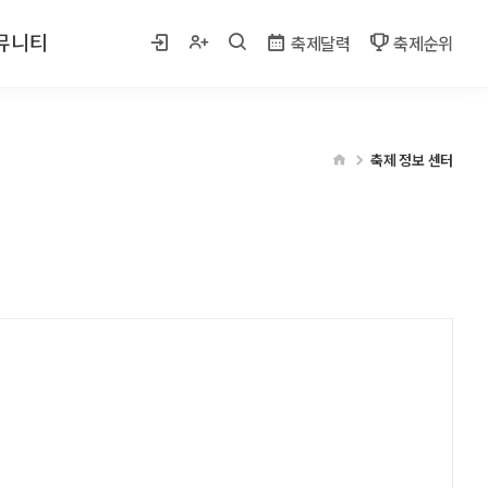
뮤니티
축제달력
축제순위
 사진
축제 정보 센터
게시판
벤트