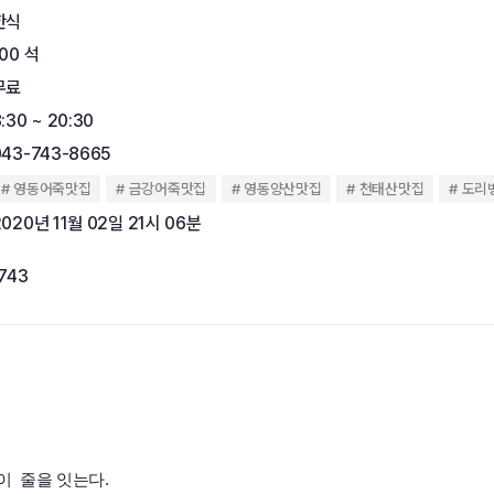
한식
100 석
무료
:30 ~ 20:30
043-743-8665
영동어죽맛집
금강어죽맛집
영동양산맛집
천태산맛집
도리
2020년 11월 02일 21시 06분
,743
이 줄을 잇는다.