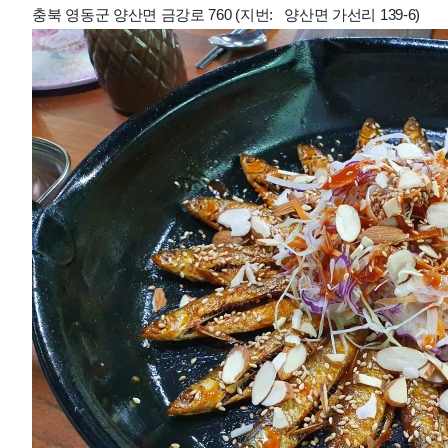
충북 영동군 양산면 금강로 760 (지번: 양산면 가선리 139-6)