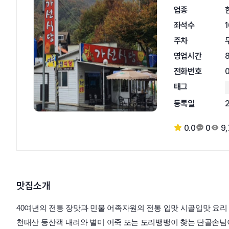
업종
좌석수
주차
영업시간
8
전화번호
태그
등록일
0.0
0
9
맛집소개
40여년의 전통 장맛과 민물 어족자원의 전통 입맛 시골입맛 요리
천태산 등산객
내려와 별미 어죽 또는 도리뱅뱅이 찾는 단골손
님