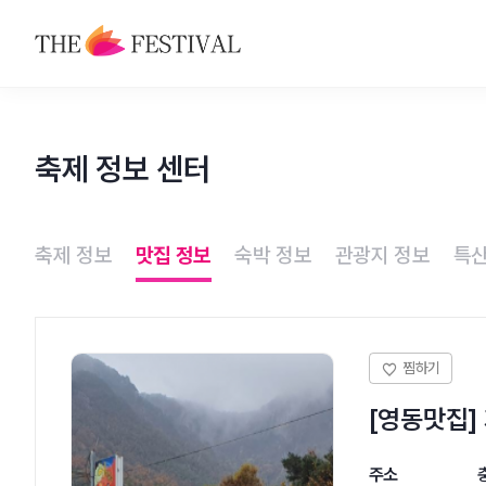
축제
축제 정보 센터
맛집
숙박
축제 정보
맛집 정보
숙박 정보
관광지 정보
특산
관광지
특산물
[영동맛집]
주소