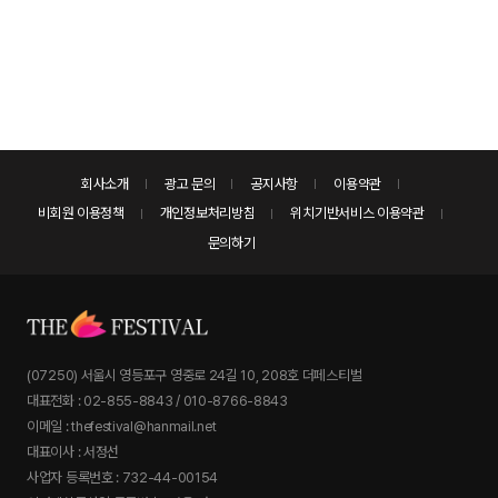
회사소개
광고 문의
공지사항
이용약관
비회원 이용정책
개인정보처리방침
위치기반서비스 이용약관
문의하기
(07250) 서울시 영등포구 영중로 24길 10, 208호 더페스티벌
대표전화 : 02-855-8843 / 010-8766-8843
이메일 : thefestival@hanmail.net
대표이사 : 서정선
사업자 등록번호 : 732-44-00154