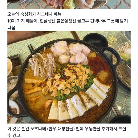
오늘의 숙성회가 시그네처 메뉴
10여 가지 해물이, 흰살생선 붉은살생선 골고루 편백나무 그릇에 담겨
나옴
이 것은 빨간 모츠나베 (한우 대창전골) 인데 우동면을 추가해서 드실
수 있고..