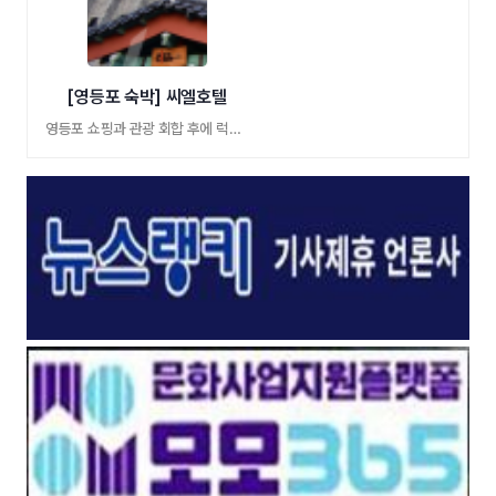
[영등포 숙박] 씨엘호텔
영등포 쇼핑과 관광 회합 후에 럭셔리 힐링숙 …