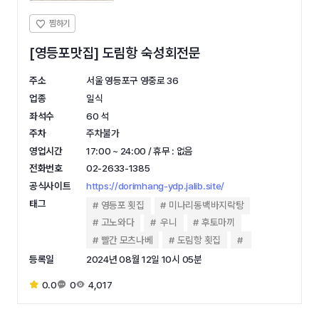
[영등포맛집] 도림항 숙성회전문
주소
서울 영등포구 영중로 36
업종
일식
좌석수
60 석
주차
주차불가
영업시간
17:00 ~ 24:00 / 휴무 : 없음
전화번호
02-2633-1385
공식사이트
https://dorimhang-ydp.jalib.site/
태그
영등포 횟집
미나리동백바지락탕
고노와다
우니
후토마끼
빨간 모츠나베
도림항 횟집
등록일
2024년 08월 12일 10시 05분
0.0
0
4,017