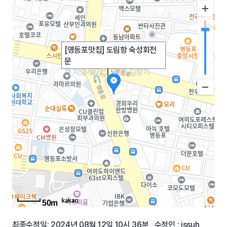
[영등포맛집] 도림항 숙성회전
문
큰 지도 보기
|
빠른 길찾기
50m
최종수정일: 2024년 08월 12일 10시 36분 수정인 : jssuh