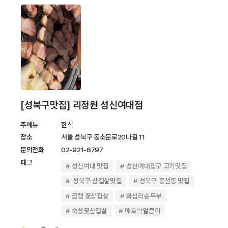
[성북구맛집] 리정원 성신여대점
주메뉴
한식
장소
서울 성북구 동소문로20나길 11
문의전화
02-921-6797
태그
성신여대 맛집
성신여대입구 고기맛집
성북구 삼겹살맛집
성북구 동선동 맛집
금랭 꽃삼겹살
화심리순두부
숙성꽃삼겹살
애호박얼큰이