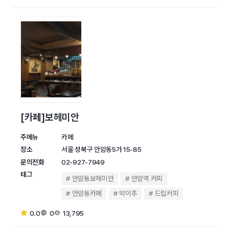
[카페]보헤미안
주메뉴
카페
장소
서울 성북구 안암동5가 15-85
문의전화
02-927-7949
태그
안암동보헤미안
안암역 커피
안암동카페
박이추
드립커피
0.0
0
13,795