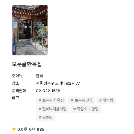
보문골한옥집
주메뉴
한식
장소
서울 성북구 고려대로2길 77
문의전화
02-922-1538
태그
보문골 한옥집
보문동맛집
해신탕
전복낙지삼계탕
흑염소 보양탕
용봉탕
0.0
0
885