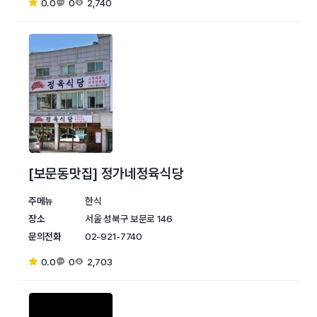
0.0
0
2,740
[보문동맛집] 정가네정육식당
주메뉴
한식
장소
서울 성북구 보문로 146
문의전화
02-921-7740
0.0
0
2,703