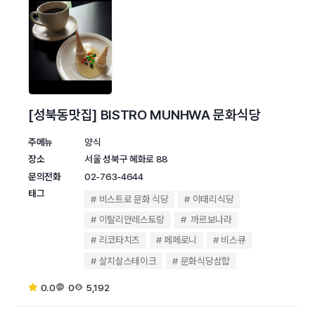
[성북동맛집] BISTRO MUNHWA 문화식당
주메뉴
양식
장소
서울 성북구 혜화로 88
문의전화
02-763-4644
태그
비스트로 문화 식당
이태리식당
이탈리안레스토랑
까르보나라
리코타치즈
페페로니
비스큐
살치살스테이크
문화식당삼합
0.0
0
5,192