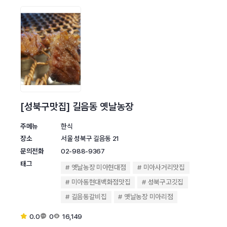
[성북구맛집] 길음동 옛날농장
주메뉴
한식
장소
서울 성북구 길음동 21
문의전화
02-988-9367
태그
옛날농장 미아현대점
미아사거리맛집
미아동현대백화점맛집
성북구고깃집
길음동갈비집
옛날농장 미아리점
0.0
0
16,149