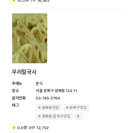
10.0
1
16,552
우리밀국시
주메뉴
분식
장소
서울 성북구 성북동 124-11
문의전화
02-745-3764
태그
성북동맛집
성북구맛집
성북동 칼국수맛집
0.0
0
12,702