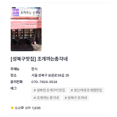
[성북구맛집] 조개까는총각네
주메뉴
한식
장소
서울 성북구 보문로38길 25
문의전화
070-7624-3524
태그
성북천 조개구이맛집
성신여대 조개찜맛집
조개까는 총각네
성북구 조까네
0.0
0
1,935