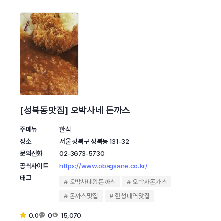
[성북동맛집] 오박사네 돈까스
주메뉴
한식
장소
서울 성북구 성북동 131-32
문의전화
02-3673-5730
공식사이트
https://www.obagsane.co.kr/
태그
오박사네왕돈까스
오박사돈가스
돈까스맛집
한성대역맛집
0.0
0
15,070