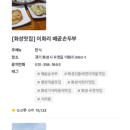
[화성맛집] 이화리 배곬손두부
주메뉴
한식
장소
경기 화성시 우정읍 이화리 680-1
문의전화
031-358-1893
태그
배곬순두부
화성민들레연극마을맛집
뱅곳마을맛집
화성석천리맛집
화성기아자동차맛집
화성 우정맛집
서귀원
0.0
0
15,123