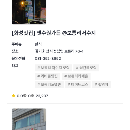
[화성맛집] 옛수원가든 @보통리저수지
주메뉴
한식
장소
경기 화성시 정남면 보통리 76-1
문의전화
031-352-8652
태그
보통리 저수지 맛집
융건릉맛집
라비돌맛집
보통리카페촌
보통리모텔촌
데이트코스
촬영지
0.0
0
23,207