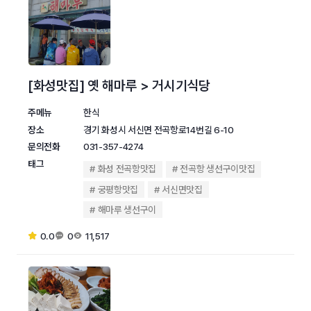
[화성맛집] 옛 해마루 > 거시기식당
주메뉴
한식
장소
경기 화성시 서신면 전곡항로14번길 6-10
문의전화
031-357-4274
태그
화성 전곡항맛집
전곡항 생선구이맛집
궁평항맛집
서신면맛집
해마루 생선구이
0.0
0
11,517