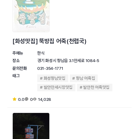
[화성맛집] 뚝방집 어죽(천렵국)
주메뉴
한식
장소
경기 화성시 향남읍 3.1만세로 1084-5
문의전화
031-354-1771
태그
화성향남맛집
향남 어죽집
발안만세시장맛집
발안천 어죽맛집
0.0
0
14,028