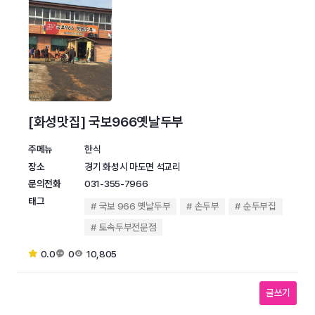
[화성맛집] 국보966옛날두부
주메뉴
한식
장소
경기 화성시 마도면 석교리
문의전화
031-355-7966
태그
국보 966 옛날두부
손두부
순두부집
토속두부전문점
0.0
0
10,805
글쓰기