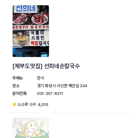
[제부도맛집] 선희네손칼국수
주메뉴
한식
장소
경기 화성시 서신면 해안길 334
문의전화
031-357-8211
0.0
0
4,015