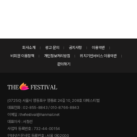
회사소개
광고 문의
공지사항
이용약관
비회원 이용정책
개인정보처리방침
위치기반서비스 이용약관
문의하기
(07250) 서울시 영등포구 영중로 24길 10, 208호 더페스티벌
대표전화 : 02-855-8843 / 010-8766-8843
이메일 : thefestival@hanmail.net
대표이사 : 서정선
사업자 등록번호 : 732-44-00154
인터넷신문사업 등록번호 : 서울 아02000