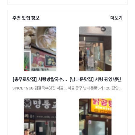
주변 맛집 정보
더보기
[충무로맛집] 사랑방칼국수 을지로맛집
[남대문맛집] 서령 평양냉면
SINCE 1968 닭칼국수맛집 서울 중구 퇴계로27길 4 …
서울 중구 남대문로5가 120 평양냉면전문점 서 …