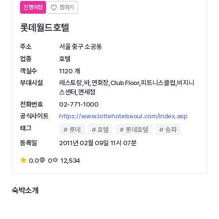
진행예정
롯데월드호텔
주소
서울 중구 소공동
업종
호텔
객실수
1120 개
부대시설
레스토랑,바,연회장,Club Floor,피트니스클럽,비지니
스센터,면세점
전화번호
02-771-1000
공식사이트
https://www.lottehotelseoul.com/index.asp
태그
롯데
호텔
롯데호텔
송파
등록일
2011년 02월 09일 11시 07분
0.0
0
12,534
숙박소개