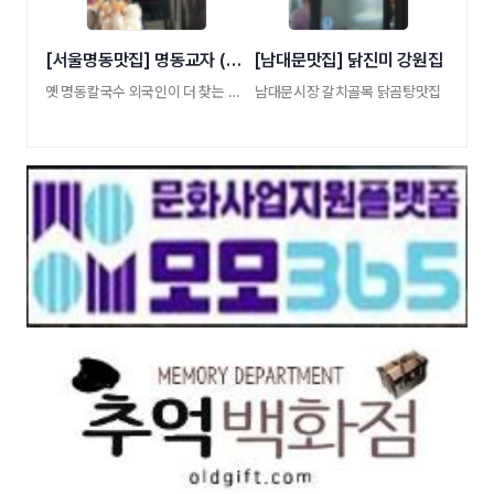
[서울명동맛집] 명동교자 (구)명동칼국수
[남대문맛집] 닭진미 강원집
옛 명동칼국수 외국인이 더 찾는 명동교자 SIN …
남대문시장 갈치골목 닭곰탕맛집