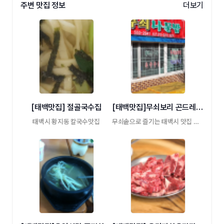
주변 맛집 정보
더보기
[태백맛집] 절골국수집
[태백맛집]무쇠보리 곤드레나물밥
태백시 황지동 칼국수맛집
무쇠솥으로 즐기는 태백시 맛집 곤드레나물 …