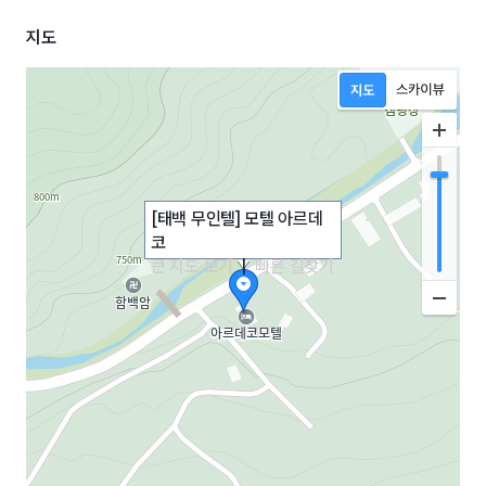
지도
[태백 무인텔] 모텔 아르데
코
큰 지도 보기
|
빠른 길찾기