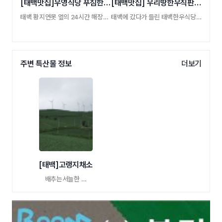
[태백맛집]우영식당 푸짐한분식
[태백맛집] 우리땅한우직판장 실비식당
태백 황지연못 옆의 24시간 해장국집, 속을 시 …
태백에 갔다가 들린 태백한우식당. 태백 …
주변 특산물 정보
더보기
[태백]고랭지채소
배추는서늘한 …