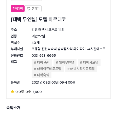
진행예정
[태백 무인텔] 모텔 아르데코
주소
강원 태백시 오투로 145
업종
여관/모텔
객실수
40 개
부대시설
조용함 전원속숙박 숲속잠자리 와이파이 24시간데스크
전화번호
033-553-6665
태그
태백 숙박
태백무인텔
태백시모텔
태백아르데코모텔
태백시황지동모텔
태백숙박
등록일
2021년 08월 03일 09시 00분
0.0
0
7,699
숙박소개