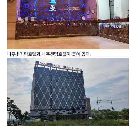
나주빛가람호텔과 나주센텀호텔이 붙어 있다.