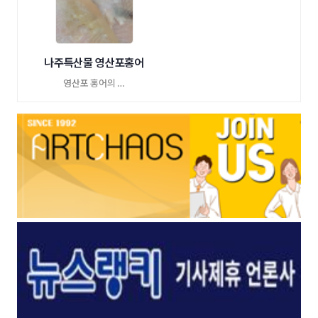
나주특산물 영산포홍어
영산포 홍어의 …