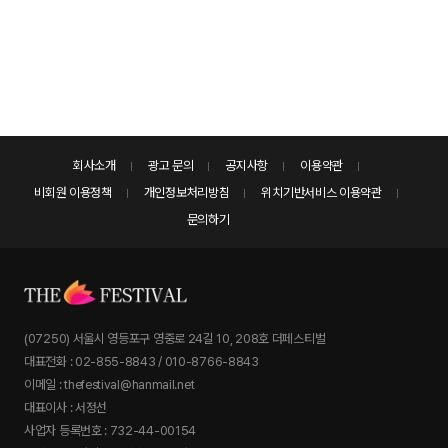
회사소개
광고 문의
공지사항
이용약관
비회원 이용정책
개인정보처리방침
위치기반서비스 이용약관
문의하기
(07250) 서울시 영등포구 영중로 24길 10, 208호 더페스티벌
대표전화 : 02-855-8843 / 010-8766-8843
이메일 : thefestival@hanmail.net
대표이사 : 서정선
사업자 등록번호 : 732-44-00154