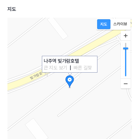
지도
나주역 빛가람호텔
큰 지도 보기
|
빠른 길찾
기