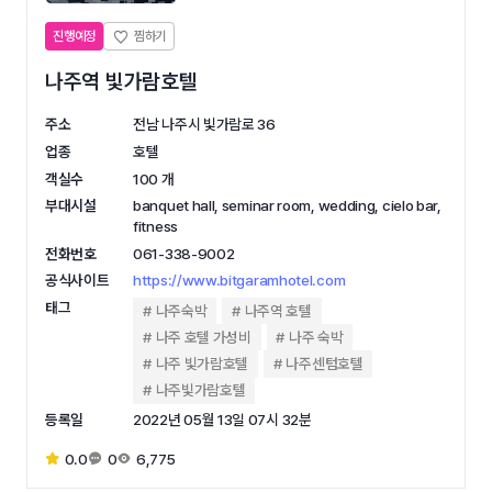
진행예정
나주역 빛가람호텔
주소
전남 나주시 빛가람로 36
업종
호텔
객실수
100 개
부대시설
banquet hall, seminar room, wedding, cielo bar,
fitness
전화번호
061-338-9002
공식사이트
https://www.bitgaramhotel.com
태그
나주숙박
나주역 호텔
나주 호텔 가성비
나주 숙박
나주 빛가람호텔
나주센텀호텔
나주빛가람호텔
등록일
2022년 05월 13일 07시 32분
0.0
0
6,775