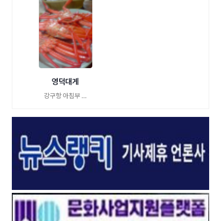
영덕대게
강구항 아침부 …