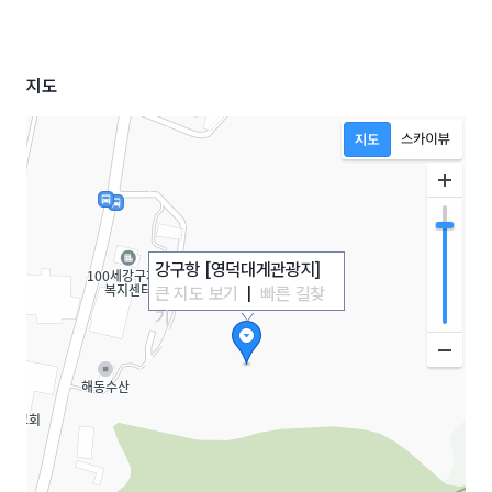
지도
강구항 [영덕대게관광지]
큰 지도 보기
|
빠른 길찾
기