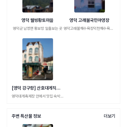
영덕 웰빙황토마을
영덕 고래불국민야영장
영덕군 남정면 황보방 일출보는 곳
영덕고래불해수욕장덕천해수욕장주변캠핑야 …
[영덕 강구항] 산호대게직판장 산호파크모텔
영덕대게축제장 안에서 맛집 숙박 동시에
주변 특산물 정보
더보기