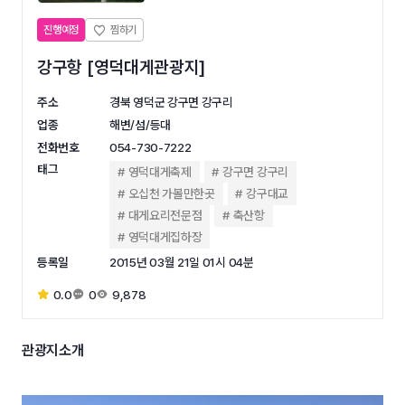
진행예정
강구항 [영덕대게관광지]
주소
경북 영덕군 강구면 강구리
업종
해변/섬/등대
전화번호
054-730-7222
태그
영덕대게축제
강구면 강구리
오십천 가볼만한곳
강구대교
대게요리전문점
축산항
영덕대게집하장
등록일
2015년 03월 21일 01시 04분
0.0
0
9,878
관광지소개