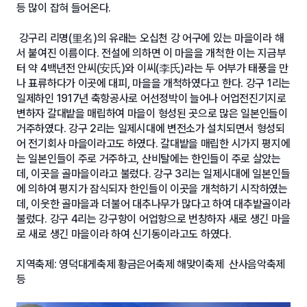
등 많이 잡혀 들어온다.
강구리 리명(里名)의 유래는 오십천 강 어구에 있는 마을이라 해
서 붙여진 이름이다. 전설에 의하면 이 마을을 개척한 이는 지금부
터 약 4백년전 안씨(安氏)와 이씨(李氏)라는 두 어부가 태풍을 만
나 표류하다가 이곳에 대피, 마을을 개척하였다고 한다. 강구 1리는
일제하인 1917년 축항공사로 어선정박이 늘어나 어업전진기지로
변하자 갈대밭을 매립하여 마을이 형성된 곳으로 많은 일본인들이
거주하였다. 강구 2리는 일제시대에 변전소가 설치되면서 형성되
어 전기회사 마을이라고도 하였다. 갈대밭을 매립한 시가지 평지에
는 일본인들이 주로 거주하고, 산비탈에는 한인들이 주로 살았는
데, 이곳을 골마을이라고 불렀다. 강구 3리는 일제시대에 일본인들
에 의하여 평지가 잠식되자 한인들이 이곳을 개척하기 시작하였는
데, 이웃한 골마을과 더불어 대추나무가 많다고 하여 대추밭골이라
불렀다. 강구 4리는 강구항이 어업항으로 번창하자 새로 생긴 마을
로 새로 생긴 마을이라 하여 신기동이라고도 하였다.
지역축제: 영덕대게축제 황금은어축제 해맞이축제 산사음악축제
등