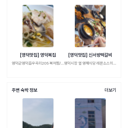
[영덕맛집] 영덕복집
[영덕맛집] 신서방떡갈비
영덕군영덕읍우곡리205 복어찜/아구찜/아구탕
영덕시장 옆 영해식당 레몬소스의 떡갈비맛 …
주변 숙박 정보
더보기