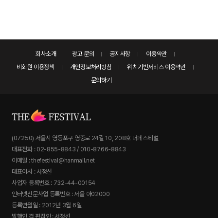
회사소개
광고 문의
공지사항
이용약관
비회원 이용정책
개인정보처리방침
위치기반서비스 이용약관
문의하기
(07250) 서울시 영등포구 영중로 24길 10, 208호 더페스티벌
대표전화 : 02-855-8843 / 010-8766-8843
이메일 : thefestival@hanmail.net
대표이사 : 서정선
사업자 등록번호 : 732-44-00154
인터넷신문사업 등록번호 : 서울 아02000
등록연월일 : 2012년 3월 6일
발행인 겸 편집인 : 서정선