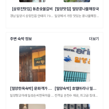
[삼랑진맛집] 동촌숯불갈비
[밀양맛집] 밀양콩나물해장국
경남 밀양시 삼랑진읍 안태리 735-3
밀양에서 가장 맛있는 콩나물해장국
주변 숙박 정보
더보기
[밀양한옥숙박] 문화객가 사랑채
[밀양숙박] 호텔아리나 밀양온천
밀양향교아래 밀성손씨한옥마을 손대식고가
전객실 온천수 제공, 최고급 침대와 침구,밀 …