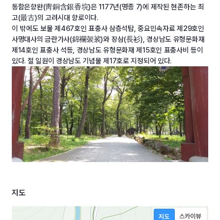
동함은향완(靑銅含銀香垸)은 1177년(명종 7)에 제작된 현존하는 최
고(最古)의 고려시대 향로이다.
이 밖에도 보물 제467호인 표충사 삼층석탑, 중요민속자료 제29호인
사명대사의 금란가사(錦襴袈裟)와 장삼(長衫), 경상남도 유형문화재
제14호인 표충사 석등, 경상남도 유형문화재 제15호인 표충사비 등이
있다. 절 일원이 경상남도 기념물 제17호로 지정되어 있다.
지도