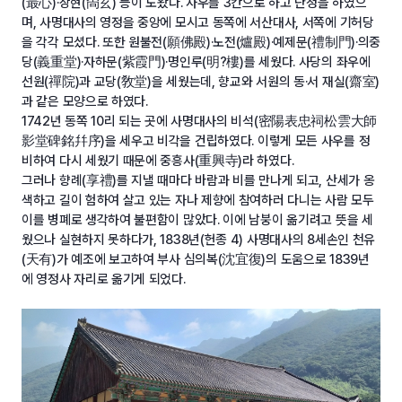
(最心)·상현(尙玄) 등이 도왔다. 사우를 3칸으로 하고 단청을 하였으
며, 사명대사의 영정을 중앙에 모시고 동쪽에 서산대사, 서쪽에 기허당
을 각각 모셨다. 또한 원불전(願佛殿)·노전(爐殿)·예제문(禮制門)·의중
당(義重堂)·자하문(紫霞門)·명인루(明?樓)를 세웠다. 사당의 좌우에
선원(禪院)과 교당(敎堂)을 세웠는데, 향교와 서원의 동·서 재실(齋室)
과 같은 모양으로 하였다.
1742년 동쪽 10리 되는 곳에 사명대사의 비석(密陽表忠祠松雲大師
影堂碑銘幷序)을 세우고 비각을 건립하였다. 이렇게 모든 사우를 정
비하여 다시 세웠기 때문에 중흥사(重興寺)라 하였다.
그러나 향례(享禮)를 지낼 때마다 바람과 비를 만나게 되고, 산세가 옹
색하고 길이 험하여 살고 있는 자나 제향에 참여하러 다니는 사람 모두
이를 병폐로 생각하여 불편함이 많았다. 이에 남붕이 옮기려고 뜻을 세
웠으나 실현하지 못하다가, 1838년(헌종 4) 사명대사의 8세손인 천유
(天有)가 예조에 보고하여 부사 심의복(沈宜復)의 도움으로 1839년
에 영정사 자리로 옮기게 되었다.