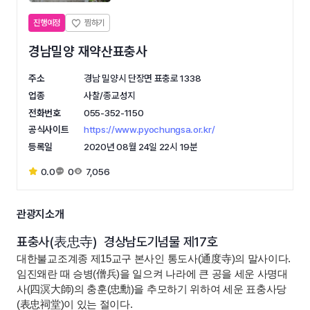
진행예정
경남밀양 재약산표충사
주소
경남 밀양시 단장면 표충로 1338
업종
사찰/종교성지
전화번호
055-352-1150
공식사이트
https://www.pyochungsa.or.kr/
등록일
2020년 08월 24일 22시 19분
0.0
0
7,056
관광지소개
표충사(表忠寺) 경상남도기념물 제17호
대한불교조계종 제15교구 본사인 통도사(通度寺)의 말사이다.
임진왜란 때 승병(僧兵)을 일으켜 나라에 큰 공을 세운 사명대
사(四溟大師)의 충훈(忠勳)을 추모하기 위하여 세운 표충사당
(表忠祠堂)이 있는 절이다.