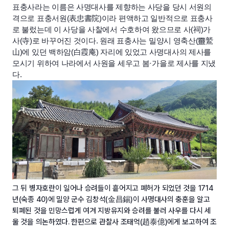
표충사라는 이름은 사명대사를 제향하는 사당을 당시 서원의
격으로 표충서원(表忠書院)이라 편액하고 일반적으로 표충사
로 불렀는데 이 사당을 사찰에서 수호하여 왔으므로 사(祠)가
사(寺)로 바꾸어진 것이다. 원래 표충사는 밀양시 영축산(靈鷲
山)에 있던 백하암(白霞庵) 자리에 있었고 사명대사의 제사를
모시기 위하여 나라에서 사원을 세우고 봄·가을로 제사를 지냈
다.
그 뒤 병자호란이 일어나 승려들이 흩어지고 폐허가 되었던 것을 1714
년(숙종 40)에 밀양 군수 김창석(金昌錫)이 사명대사의 충훈을 알고
퇴폐된 것을 민망스럽게 여겨 지방유지와 승려를 불러 사우를 다시 세
울 것을 의논하였다. 한편으로 관찰사 조태억(趙泰億)에게 보고하여 조