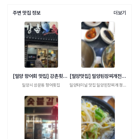
주변 맛집 정보
더보기
[밀양 향어회 맛집] 강촌횟집 삼문점
[밀양맛집] 밀양된장찌개전문점
밀양시 삼문동 향어횟집
밀양터미널 맛집 밀양된장찌개 청국장