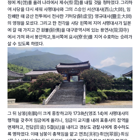
정에 계(啓)를 올려 나라에서 제수(祭需)를 내릴 것을 청하였다. 그리하
여 사당을 다시 세워 사명대사와 그의 스승인 서산대사(西山大師), 임
진왜란 때 금산 전투에서 전사한 기허당(騎虛堂) 영규대사(靈圭大師)
의 영정을 모셨다. 그리고 한 전각을 사당 왼쪽에 지어 사명대사가 일본
에 갈 때 가지고 간 원불(願佛)을 대구광역시에 있는 용연사(龍淵寺)
에서 가져 와서 봉안하고,동서쪽에 요사(寮舍)를 지어 수호하는 승려가
살 수 있도록 하였다.
그 뒤 남붕(南鵬)이 크게 중창하고자 1738년(영조 14)에 사명대사의
행적을 갖추어 임금에게 올리니, 임금이 교지를 내려 표충사의 잡역을
면제하고, 전답(田畓) 5결(結)을 내리고 경상도 관찰사에게 중수하도
록 명하였다. 이때 남붕이 총책임을 맡고 연초(演初)·취안(翠眼)·최심