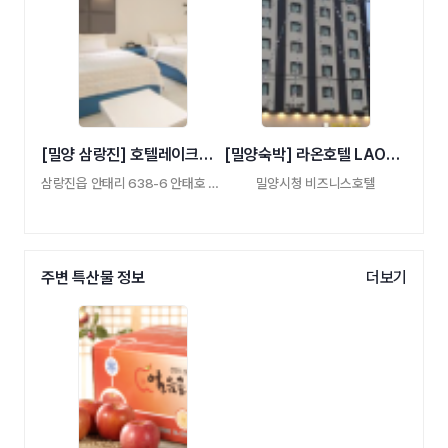
[밀양 삼랑진] 호텔레이크호텔
[밀양숙박] 라온호텔 LAON HOTEL
삼랑진읍 안태리 638-6 안태호 천태호 호수
밀양시청 비즈니스호텔
주변 특산물 정보
더보기