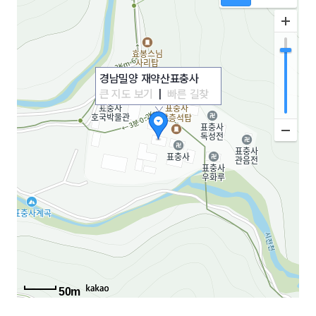
경남밀양 재약산표충사
큰 지도 보기
|
빠른 길찾
기
50m