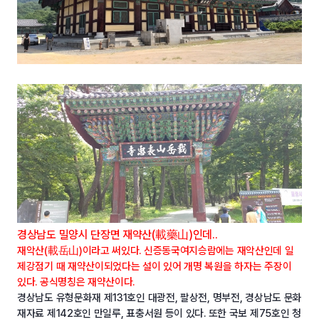
경상남도 밀양시 단장면 재약산(載藥山)인데..
재악산(載岳山)이라고 써있다. 신증동국여지승람에는 재악산인데 일
제강점기 때 재약산이되었다는 설이 있어 개명 복원을 하자는 주장이
있다. 공식명칭은 재약산이다.
경상남도 유형문화재 제131호인 대광전, 팔상전, 명부전, 경상남도 문화
재자료 제142호인 만일루, 표충서원 등이 있다. 또한 국보 제75호인 청