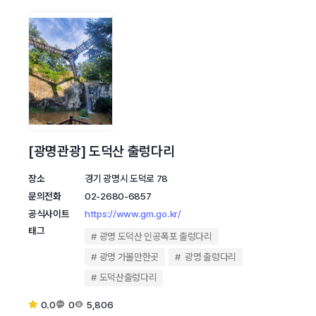
[광명관광] 도덕산 출렁다리
장소
경기 광명시 도덕로 78
문의전화
02-2680-6857
공식사이트
https://www.gm.go.kr/
태그
광명 도덕산 인공폭포 출렁다리
광명 가볼만한곳
광명 출렁다리
도덕산출렁다리
0.0
0
5,806