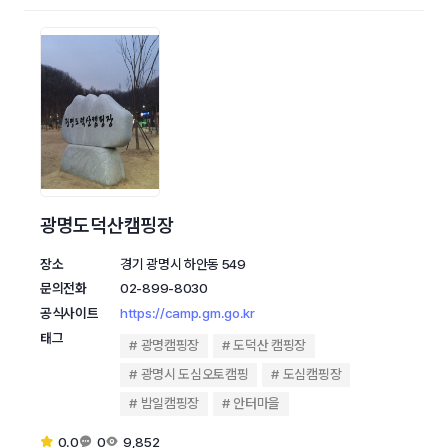
광명도덕산캠핑장
장소
경기 광명시 하안동 549
문의전화
02-899-8030
공식사이트
https://camp.gm.go.kr
태그
광명캠핑장
도덕산 캠핑장
광명시 도심오토캠핑
도심캠핑장
밤일캠핑장
안터마을
0.0
0
9,852