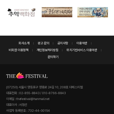
회사소개
광고 문의
공지사항
이용약관
비회원 이용정책
개인정보처리방침
위치기반서비스 이용약관
문의하기
(07250) 서울시 영등포구 영중로 24길 10, 208호 더페스티벌
대표전화 : 02-855-8843 / 010-8766-8843
이메일 : thefestival@hanmail.net
대표이사 : 서정선
사업자 등록번호 : 732-44-00154