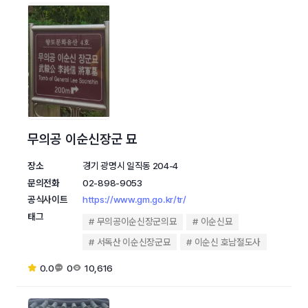
무의공 이순신장군 묘
장소
경기 광명시 일직동 204-4
문의전화
02-898-9053
공식사이트
https://www.gm.go.kr/tr/
태그
무의공이순신장군의묘
이순신묘
서독산 이순신장군묘
이순신 호남절도사
0.0
0
10,616