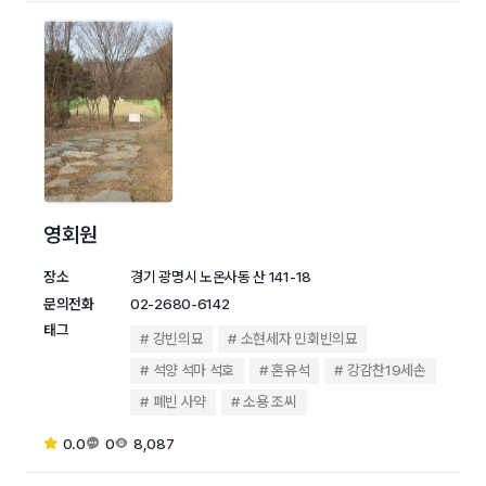
영회원
장소
경기 광명시 노온사동 산 141-18
문의전화
02-2680-6142
태그
강빈의묘
소현세자 민회빈의묘
석양 석마 석호
혼유석
강감찬19세손
폐빈 사약
소용 조씨
0.0
0
8,087