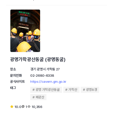
광명가학광산동굴 (광명동굴)
장소
경기 광명시 가학동 27
문의전화
02-2680-6338
공식사이트
https://cavern.gm.go.kr
태그
광명 가학광산동굴
가학산
광명8경
폐광산
10.0
1
10,356