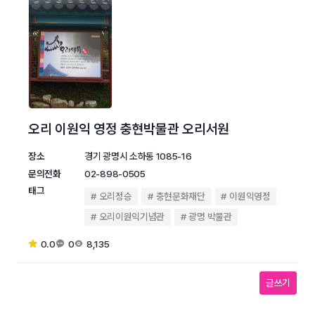
오리 이원익 영정 충현박물관 오리서원
장소
경기 광명시 소하동 1085-16
문의전화
02-898-0505
태그
오리정승
충현문화재단
이원익영정
오리이원익기념관
광명 박물관
0.0
0
8,135
글쓰기