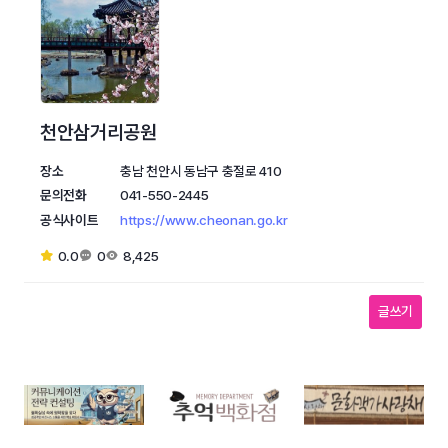
천안삼거리공원
장소
충남 천안시 동남구 충절로 410
문의전화
041-550-2445
공식사이트
https://www.cheonan.go.kr
0.0
0
8,425
글쓰기