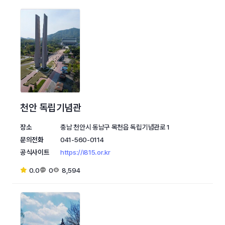
천안 독립기념관
장소
충남 천안시 동남구 목천읍 독립기념관로 1
문의전화
041-560-0114
공식사이트
https://i815.or.kr
0.0
0
8,594