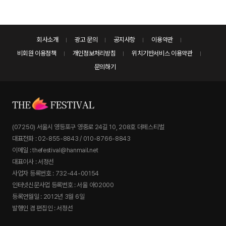
회사소개
광고 문의
공지사항
이용약관
비회원 이용정책
개인정보처리방침
위치기반서비스 이용약관
문의하기
(07250) 서울시 영등포구 영중로 24길 10, 208호 더페스티벌
대표전화 : 02-855-8843 / 010-8766-8843
이메일 : thefestival@hanmail.net
대표이사 : 서정선
사업자 등록번호 : 732-44-00154
인터넷신문사업 등록번호 : 서울 아02000
등록연월일 : 2012년 3월 6일
발행인 겸 편집인 : 서정선