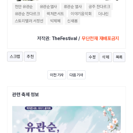
천안 유관순
유관순열사
류관순 열사
공주 잔다르크
유관순 잔다르크
렉처콘서트
이야기음악회
더나린
스토리텔러 서정선
박제혜
신새봄
저작권:
TheFestival
/
무단전재 재배포금지
스크랩
추천
수정
삭제
목록
이전 기사
다음 기사
관련 축제 정보