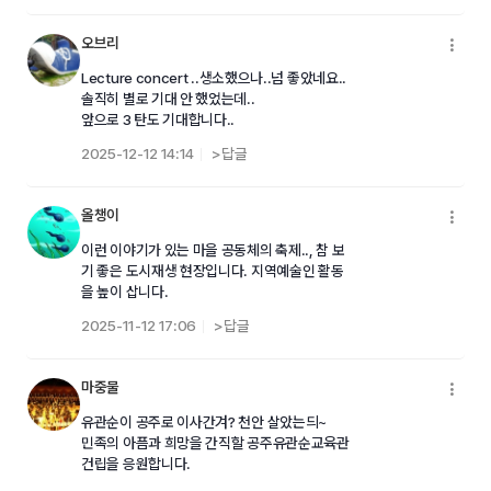
오브리
메
Lecture concert ..생소했으나..넘 좋았네요..
솔직히 별로 기대 안 했었는데..
앞으로 3 탄도 기대합니다..
2025-12-12 14:14
>답글
올챙이
메
이런 이야기가 있는 마을 공동체의 축제.., 참 보
기 좋은 도시재생 현장입니다. 지역예술인 활동
을 높이 삽니다.
2025-11-12 17:06
>답글
마중물
메
유관순이 공주로 이사간겨? 천안 살았는듸~
민족의 아픔과 희망을 간직할 공주유관순교육관
건립을 응원합니다.