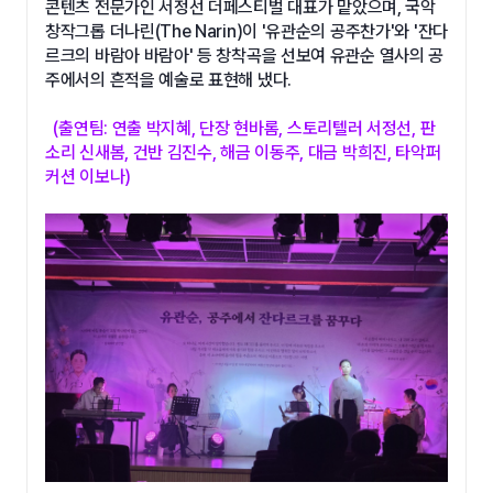
콘텐츠 전문가인 서정선 더페스티벌 대표가 맡았으며, 국악
창작그롭 더나린(The Narin)이 '유관순의 공주찬가'와 '잔다
르크의 바람아 바람아' 등 창착곡을 선보여 유관순 열사의 공
주에서의 흔적을 예술로 표현해 냈다.
(출연팀: 연출 박지혜, 단장 현바롬, 스토리텔러 서정선, 판
소리 신새봄, 건반 김진수, 해금 이동주, 대금 박희진, 타악퍼
커션 이보나)