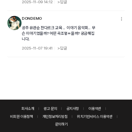
2025-11-09 14:12
>답글
DONDEMO
메
공주 유관순 잔다르크 교육 .. 이야기 음악회.. 무
슨 이야기였을까? 어떤 곡조옇ㅆ을까? 궁금해집
니다.
2025-11-07 19:41
>답글
회사소개
광고 문의
공지사항
이용약관
비회원 이용정책
개인정보처리방침
위치기반서비스 이용약관
문의하기