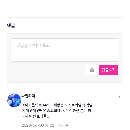
댓글
사진추가
댓글쓰기
나만의색
메
이야기음악회 우리도 해봤는데 스토리텔러 역할
이 매우매우매우 중요합디다. 박식하신 분이 하
니까 이런 효과를..
2026-04-30 14:02
>답글