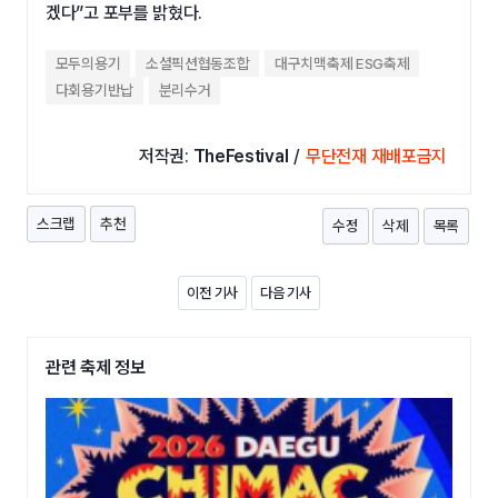
겠다”고 포부를 밝혔다.
모두의용기
소셜픽션협동조합
대구치맥축제 ESG축제
다회용기반납
분리수거
저작권:
TheFestival
/
무단전재 재배포금지
스크랩
추천
수정
삭제
목록
이전 기사
다음 기사
관련 축제 정보