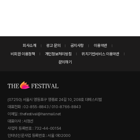
회사소개
광고 문의
공지사항
이용약관
비회원 이용정책
개인정보처리방침
위치기반서비스 이용약관
문의하기
(07250) 서울시 영등포구 영중로 24길 10, 208호 더페스티벌
대표전화 : 02-855-8843 / 010-8766-8843
이메일 : thefestival@hanmail.net
대표이사 : 서정선
사업자 등록번호 : 732-44-00154
인터넷신문사업 등록번호 : 서울 아02000