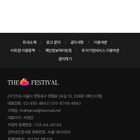
회사소개
광고 문의
공지사항
이용약관
비회원 이용정책
개인정보처리방침
위치기반서비스 이용약관
문의하기
(07250) 서울시 영등포구 영중로 24길 10, 208호 더페스티벌
대표전화 : 02-855-8843 / 010-8766-8843
이메일 : thefestival@hanmail.net
대표이사 : 서정선
사업자 등록번호 : 732-44-00154
인터넷신문사업 등록번호 : 서울 아02000
등록연월일 : 2012년 3월 6일