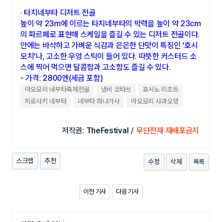
· 타치네부타 디저트 전골
높이 약 23m에 이르는 타치네부타의 박력을 높이 약 23cm
의 파르페로 표현해 스케일을 즐길 수 있는 디저트 전골이다.
안에는 바삭하고 가벼운 식감과 은은한 단맛이 특징인 ‘호시
모치’나, 고소한 우엉 스틱이 들어 있다. 따뜻한 커스터드 소
스에 찍어 먹으면 달콤함과 고소함도 즐길 수 있다.
- 가격: 2800엔(세금 포함)
아오모리 네부타축제전골
냄비 코타쓰
호시노 리조트
히로사키 네부타
네부타 하나가사
아오모리 사과오뎅
저작권:
TheFestival
/
무단전재 재배포금지
스크랩
추천
수정
삭제
목록
이전 기사
다음 기사