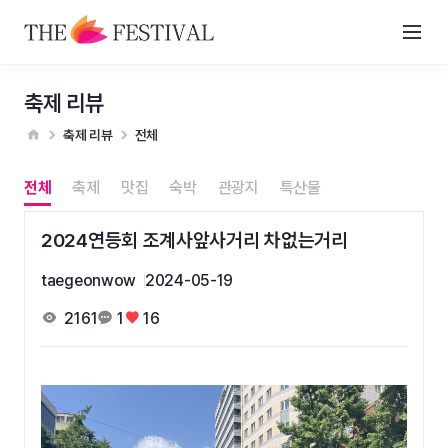
축제 리뷰
축제 리뷰
전체
전체
축제
맛집
숙박
관광지
특산물
2024연등회 조계사앞사거리 차없는거리
taegeonwow
2024-05-19
2161
1
16