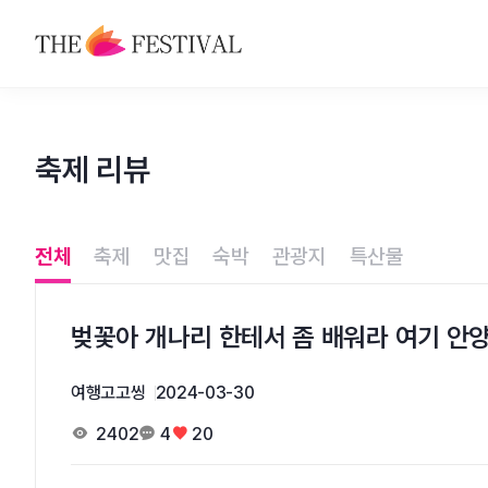
축제
축제 리뷰
맛집
숙박
전체
축제
맛집
숙박
관광지
특산물
관광지
특산물
벚꽃아 개나리 한테서 좀 배워라 여기 
여행고고씽
2024-03-30
2402
4
20