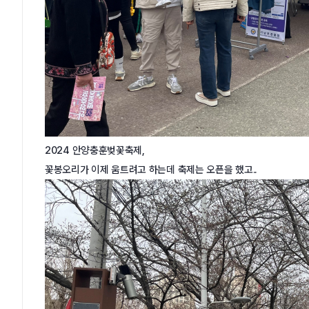
2024 안양충훈벚꽃축제,
꽃봉오리가 이제 움트려고 하는데 축제는 오픈을 했고..