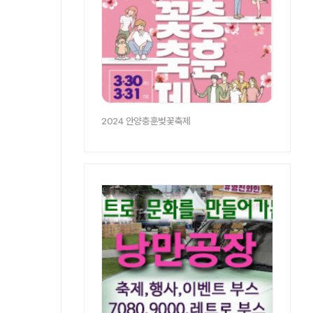
2024 안양충훈벚꽃축제
광고영역