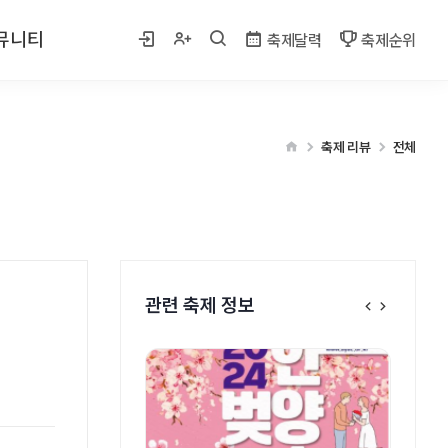
뮤니티
축제달력
축제순위
 사진
축제 리뷰
전체
게시판
벤트
관련 축제 정보