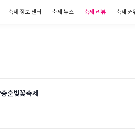
축제 정보 센터
축제 뉴스
축제 리뷰
축제 커
 정보
전체뉴스
전체리뷰
축제
 정보
축제/관광
축제 리뷰
자유
 정보
기획특집
맛집 리뷰
이
 정보
인터뷰
숙박 리뷰
 정보
연재
관광지 리뷰
안양충훈벚꽃축제
특산물 리뷰