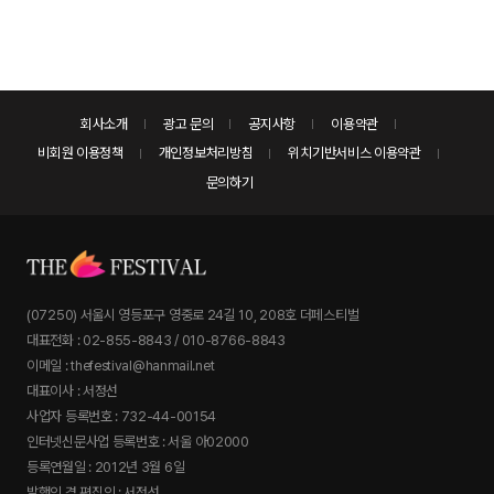
회사소개
광고 문의
공지사항
이용약관
비회원 이용정책
개인정보처리방침
위치기반서비스 이용약관
문의하기
(07250) 서울시 영등포구 영중로 24길 10, 208호 더페스티벌
대표전화 : 02-855-8843 / 010-8766-8843
이메일 : thefestival@hanmail.net
대표이사 : 서정선
사업자 등록번호 : 732-44-00154
인터넷신문사업 등록번호 : 서울 아02000
등록연월일 : 2012년 3월 6일
발행인 겸 편집인 : 서정선