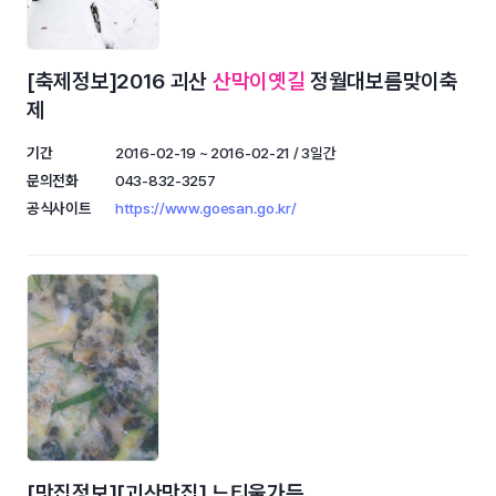
[축제정보]2016 괴산
산막이옛길
정월대보름맞이축
제
기간
2016-02-19 ~ 2016-02-21 / 3일간
문의전화
043-832-3257
공식사이트
https://www.goesan.go.kr/
[맛집정보][괴산맛집] 느티울가든