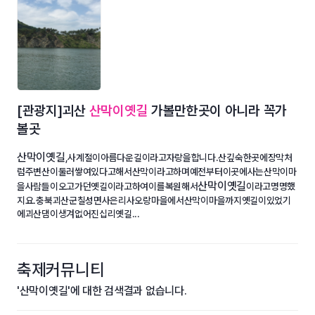
[관광지]괴산
산막이옛길
가볼만한곳이 아니라 꼭가
볼곳
산막이옛길
,사계절이아름다운길이라고자랑을합니다.산깊숙한곳에장막처
럼주변산이둘러쌓여있다고해서산막이라고하며예전부터이곳에사는산막이마
산막이옛길
을사람들이오고가던옛길이라고하여이를복원해서
이라고명명했
지요.충북괴산군칠성면사은리사오랑마을에서산막이마을까지옛길이있었기
에괴산댐이생겨없어진십리옛길...
축제커뮤니티
'산막이옛길'에 대한 검색결과 없습니다.