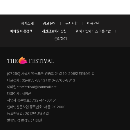
회사소개
광고 문의
공지사항
이용약관
비회원 이용정책
개인정보처리방침
위치기반서비스 이용약관
문의하기
(07250) 서울시 영등포구 영중로 24길 10, 208호 더페스티벌
대표전화 : 02-855-8843 / 010-8766-8843
이메일 : thefestival@hanmail.net
대표이사 : 서정선
사업자 등록번호 : 732-44-00154
인터넷신문사업 등록번호 : 서울 아02000
등록연월일 : 2012년 3월 6일
발행인 겸 편집인 : 서정선