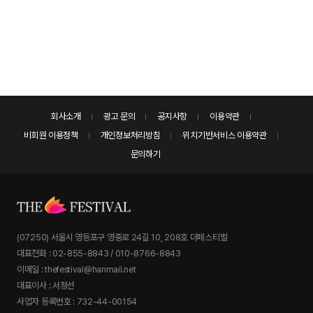
회사소개
광고 문의
공지사항
이용약관
비회원 이용정책
개인정보처리방침
위치기반서비스 이용약관
문의하기
(07250) 서울시 영등포구 영중로 24길 10, 208호 더페스티벌
대표전화 : 02-855-8843 / 010-8766-8843
이메일 : thefestival@hanmail.net
대표이사 : 서정선
사업자 등록번호 : 732-44-00154