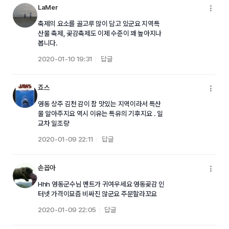
LaMer
메
축제의 요소를 골고루 많이 담고 있군요 지역특
산물 축제, 곶감축제도 이제 수준이 꽤 높아지나
봅니다.
2020-01-10 19:31
답글
죠스
메
영동 상주 김천 감이 참 맛있는 지역이라서 특산
물 알아주지요 역시 이유는 특유의 기후지요 . 일
교차 일조량
2020-01-09 22:11
답글
손꼽아
메
Hhh 영동군수님 멘트가 귀여우세요 영동곶감 인
터넷 가격이묘즘 비싸진 않군요 주문할라꼬요
2020-01-09 22:05
답글