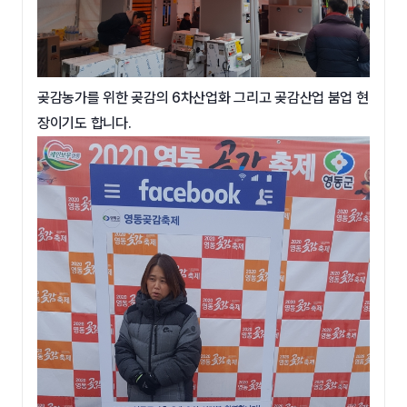
곶감농가를 위한 곶감의 6차산업화 그리고 곶감산업 붐업 현
장이기도 합니다.