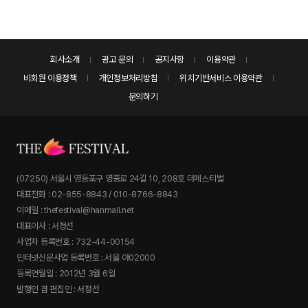
회사소개
광고 문의
공지사항
이용약관
비회원 이용정책
개인정보처리방침
위치기반서비스 이용약관
문의하기
(07250) 서울시 영등포구 영중로 24길 10, 208호 더페스티벌
대표전화 : 02-855-8843 / 010-8766-8843
이메일 : thefestival@hanmail.net
대표이사 : 서정선
사업자 등록번호 : 732-44-00154
인터넷신문사업 등록번호 : 서울 아02000
등록연월일 : 2012년 3월 6일
발행인 겸 편집인 : 서정선