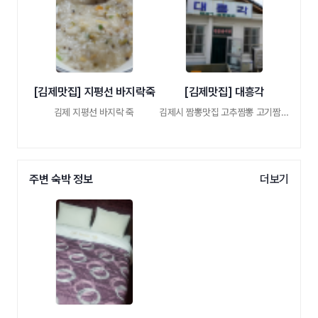
[김제맛집] 지평선 바지락죽
[김제맛집] 대흥각
김제 지평선 바지락 죽
김제시 짬뽕맛집 고추짬뽕 고기짬뽕
주변 숙박 정보
더보기