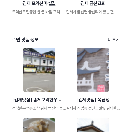
김제 모악산마실길
김제 금산교회
모악산도립공원 산 들 바람 그리고 길
김제시 금산면 금산리에 있는 한말 교회
주변 맛집 정보
더보기
[김제맛집] 총체보리한우 정육식당
[김제맛집] 옥금정
전북한우협동조합 김제 백산면 정육식당
김제시 서암동 성산공원옆 김제한정식맛집