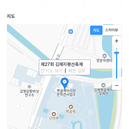
지도
제27회 김제지평선축제
큰 지도 보기
|
빠른 길찾
기