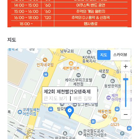
지도
제2회 제천빨간오뎅축제
큰 지도 보기
|
빠른 길찾
기