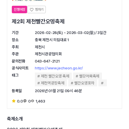
진행예정
제2회 제천빨간오뎅축제
기간
2026-02-28(토) ~ 2026-03-02(월) / 3일간
장소
충북 제천시 의림대로 1
주최
제천시
주관
제천시관광협의회
문의전화
043-647-2121
공식사이트
https://www.jecheon.go.kr/
태그
제천 빨간오뎅 축제
빨강어묵축제
제천역광장축제
빨간오뎅포차
등록일
2026년 01월 21일 09시 46분
0.0
0
1,463
축제소개