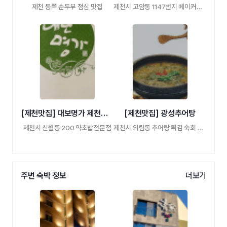
제천 동쪽 순두부 점심 맛집
제천시 고암동 1147번지 베이커리카페 엔틱소 …
[제천맛집] 대보명가 제천본점
[제천맛집] 광성추어탕
제천시 신월동 200 약초밥전문점
제천시 의림동 추어탕 튀김 숙회 조림
주변 숙박 정보
더보기