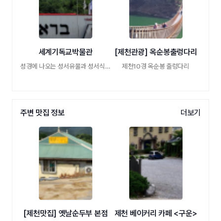
세계기독교박물관
[제천관광] 옥순봉출렁다리
성경에 나오는 성서유물과 성서식물을 만날 …
제천10경 옥순봉 출렁다리
주변 맛집 정보
더보기
[제천맛집] 옛날순두부 본점
제천 베이커리 카페 <구운>