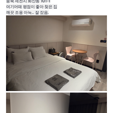
충북 제천시 화산동 101-1
여기어때 평점이 좋아 찾은 집
깨끗 조용 아늑.. 잘 잤음.