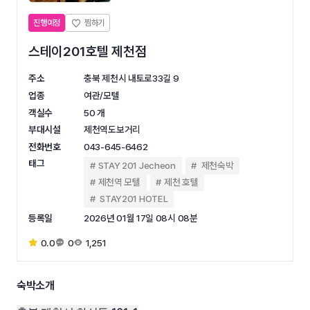
진행예정
스테이201호텔 제천점
주소
충북 제천시 내토로33길 9
업종
여관/모텔
객실수
50 개
부대시설
제천역도보거리
전화번호
043-645-6462
태그
STAY 201 Jecheon
제천숙박
제천역 모텔
제천 호텔
STAY201 HOTEL
등록일
2026년 01월 17일 08시 08분
0.0
0
1,251
숙박소개