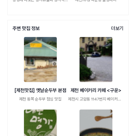
주변 맛집 정보
더보기
[제천맛집] 옛날순두부 본점
제천 베이커리 카페 <구운>
제천 동쪽 순두부 점심 맛집
제천시 고암동 1147번지 베이커리카페 엔틱소 …