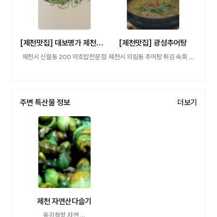
[제천맛집] 대보명가 제천본점
[제천맛집] 광성추어탕
제천시 신월동 200 약초밥전문점
제천시 의림동 추어탕 튀김 숙회 조림
주변 특산물 정보
더보기
제천 자연산다슬기
동강청정 자연 …