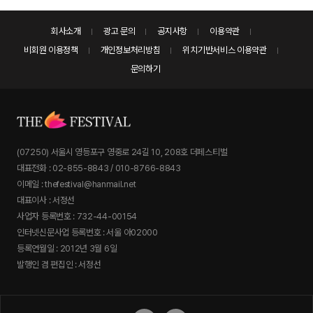
회사소개
광고 문의
공지사항
이용약관
비회원 이용정책
개인정보처리방침
위치기반서비스 이용약관
문의하기
(07250) 서울시 영등포구 영중로 24길 10, 208호 더페스티벌
대표전화 : 02-855-8843 / 010-8766-8843
이메일 : thefestival@hanmail.net
대표이사 : 서정선
사업자 등록번호 : 732-44-00154
인터넷신문사업 등록번호 : 서울 아02000
등록연월일 : 2012년 3월 6일
발행인 겸 편집인 : 서정선