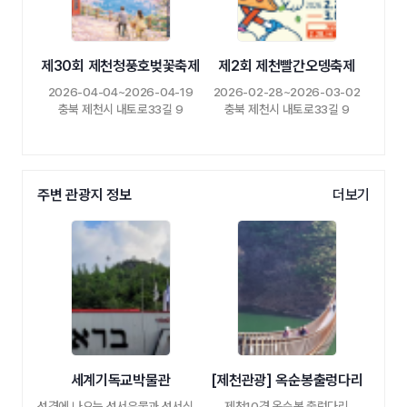
제30회 제천청풍호벚꽃축제
제2회 제천빨간오뎅축제
2026-04-04~2026-04-19
2026-02-28~2026-03-02
충북 제천시 내토로33길 9
충북 제천시 내토로33길 9
주변 관광지 정보
더보기
세계기독교박물관
[제천관광] 옥순봉출렁다리
성경에 나오는 성서유물과 성서식물을 만날 …
제천10경 옥순봉 출렁다리