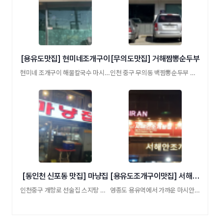
[용유도맛집] 현미네조개구이
[무의도맛집] 거해짬뽕순두부
현미네 조개구이 해물칼국수 마시안맛집
인천 중구 무의동 백짬뽕순두부 파주장단콩 …
[동인천 신포동 맛집] 마냥집
[용유도조개구이맛집] 서해안조개광장 신관
인천중구 개항로 선술집 스지탕 굴보쌈
영종도 용유역에서 가까운 마시안 해변 조개 …