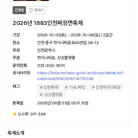
진행중
2026년 1883인천짜장면축제
기간
2026-10-03(토) ~ 2026-10-04(일) / 2일간
장소
인천 중구 차이나타운로44번길 28-12
주최
인천광역시
주관
차이나타운, 상상플랫폼
문의전화
032-832-3031
공식사이트
https://itour.incheon.go.kr/ssst/ssst/detail.do?
cotid=itd25092616174791248
태그
인천축제
THE 짜장
인천차이나타운
상상플랫폼
등록일
2026년 06월 03일 00시 31분
0.0
0
509
축제소개