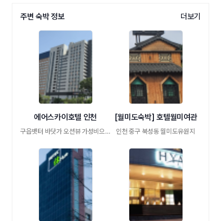
주변 숙박 정보
더보기
에어스카이호텔 인천
[월미도숙박] 호텔월미여관
구읍뱃터 바닷가 오션뷰 가성비으뜸 매우조 …
인천 중구 북성동 월미도유원지