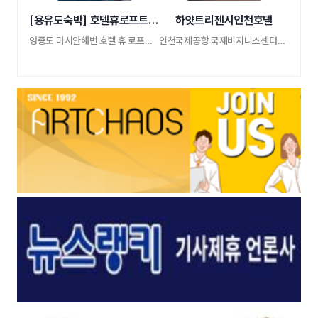
[용유도숙박] 호텔휴로프트 休LOFT
하얏트리젠시인천호텔
영종도 마시안해변 호텔 휴 로프드 Hotel Hue Lof …
인천국제공항 국제비지니스센터에 위치한 하 …