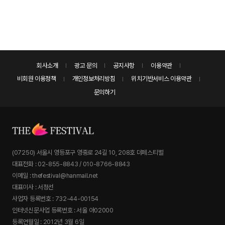
회사소개
광고 문의
공지사항
이용약관
비회원 이용정책
개인정보처리방침
위치기반서비스 이용약관
문의하기
(07250) 서울시 영등포구 영중로 24길 10, 208호 더페스티벌
대표전화 : 02-855-8843 / 010-8766-8843
이메일 : thefestival@hanmail.net
대표이사 : 서정선
사업자 등록번호 : 732-44-00154
인터넷신문사업 등록번호 : 서울 아02000
등록연월일 : 2012년 3월 6일