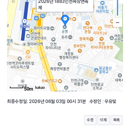
2026년 1883인천짜장면축
제
큰 지도 보기
|
빠른 길찾기
50m
최종수정일: 2026년 06월 03일 00시 31분 수정인 : 우유빛
수정
삭제
목록