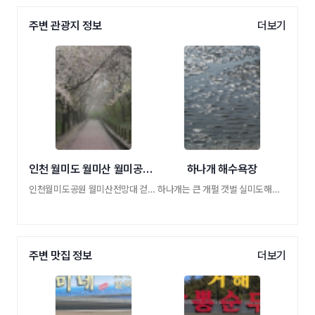
주변 관광지 정보
더보기
인천 월미도 월미산 월미공원 월미문화관 한국전통정원
하나개 해수욕장
인천월미도공원 월미산전망대 걷기길 힐링체 …
하나개는 큰 개펄 갯벌 실미도해수욕장 근처
주변 맛집 정보
더보기