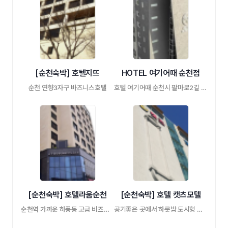
[순천숙박] 호텔지뜨
HOTEL 여기어때 순천점
순천 연향3자구 바즈니스호텔
호텔 여기어때 순천시 팔마로2길 25
[순천숙박] 호텔라움순천
[순천숙박] 호텔 캣츠모텔
순천역 가까운 하풍동 고급 비즈니스호텔
공기좋은 곳에서 하룻밤 도시형 고층 모텔