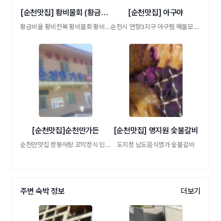
[순천맛집] 황비물회 (황금비율)
[순천맛집] 아구야
황금비율 황비전복 황비물회 황비굴찜
순천시 연향3지구 아구찜 해물모듬찜
[순천맛집]순천만가든
[순천맛집] 명지원 숯불갈비
순천만맛집 짱뚱어탕 꼬막정식 민물장어 청 …
도지정 남도음식명가 숯불갈비
주변 숙박 정보
더보기