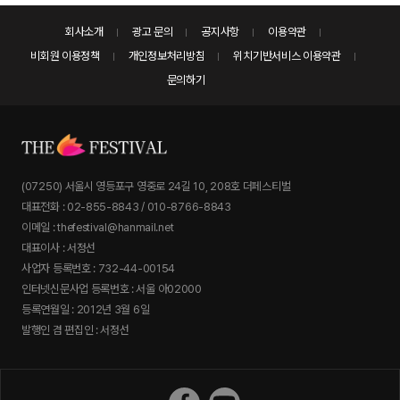
회사소개
광고 문의
공지사항
이용약관
비회원 이용정책
개인정보처리방침
위치기반서비스 이용약관
문의하기
(07250) 서울시 영등포구 영중로 24길 10, 208호 더페스티벌
대표전화 : 02-855-8843 / 010-8766-8843
이메일 : thefestival@hanmail.net
대표이사 : 서정선
사업자 등록번호 : 732-44-00154
인터넷신문사업 등록번호 : 서울 아02000
등록연월일 : 2012년 3월 6일
발행인 겸 편집인 : 서정선
더페스티벌 페이스북
더페스티벌 유튜브