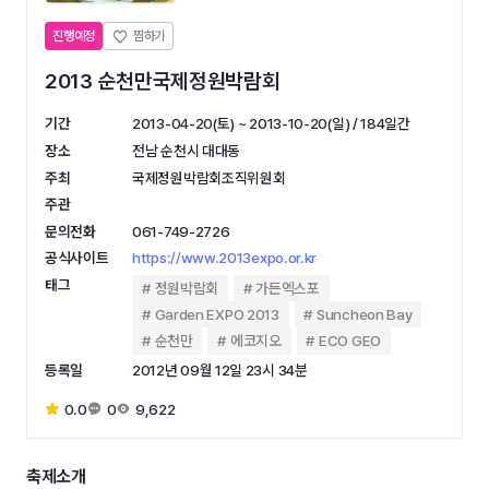
진행예정
2013 순천만국제정원박람회
기간
2013-04-20(토) ~ 2013-10-20(일) / 184일간
장소
전남 순천시 대대동
주최
국제정원박람회조직위원회
주관
문의전화
061-749-2726
공식사이트
https://www.2013expo.or.kr
태그
정원박람회
가든엑스포
Garden EXPO 2013
Suncheon Bay
순천만
에코지오
ECO GEO
등록일
2012년 09월 12일 23시 34분
0.0
0
9,622
축제소개