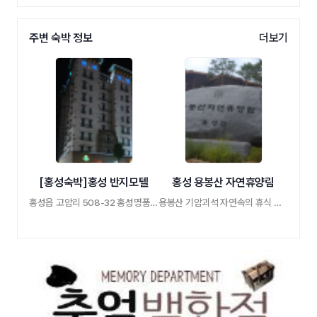
주변 숙박 정보
더보기
[홍성숙박]홍성 반지모텔
홍성 용봉산 자연휴양림
홍성읍 고암리 508-32 홍성명품숙박 크고 깨끗 …
용봉산 기암괴석 자연속의 휴식 친환경숙박 …