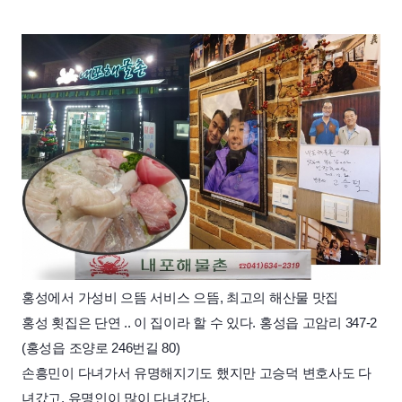
홍성에서 가성비 으뜸 서비스 으뜸,
최고의 해
산물 맛
집
홍성 횟집은 단연 .. 이 집이라 할 수 있다. 홍성읍 고암리 347-2
(홍성읍 조양로 246번길 80)
손흥민이 다녀가서 유명해지기도 했지만 고승덕 변호사도 다
녀갔고, 유명인이 많이 다녀
갔다.