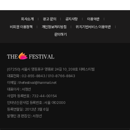
회사소개
광고 문의
공지사항
이용약관
비회원 이용정책
개인정보처리방침
위치기반서비스 이용약관
문의하기
(07250) 서울시 영등포구 영중로 24길 10, 208호 더페스티벌
대표전화 : 02-855-8843 / 010-8766-8843
이메일 : thefestival@hanmail.net
대표이사 : 서정선
사업자 등록번호 : 732-44-00154
인터넷신문사업 등록번호 : 서울 아02000
등록연월일 : 2012년 3월 6일
발행인 겸 편집인 : 서정선