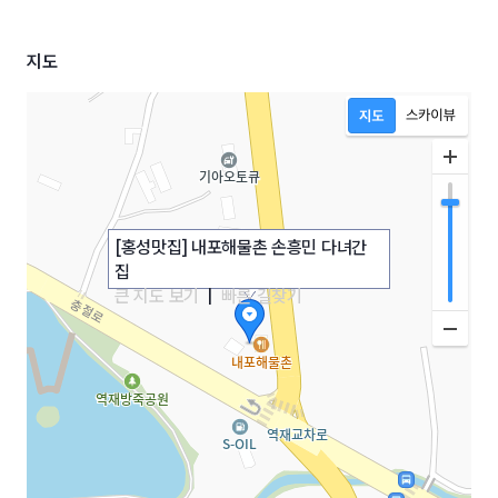
지도
[홍성맛집] 내포해물촌 손흥민 다녀간
집
큰 지도 보기
|
빠른 길찾기