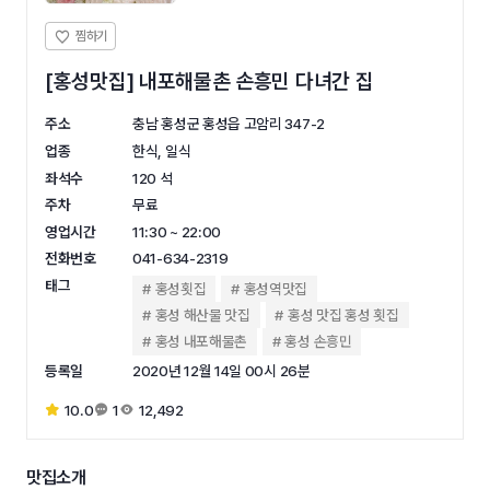
[홍성맛집] 내포해물촌 손흥민 다녀간 집
주소
충남 홍성군 홍성읍 고암리 347-2
업종
한식, 일식
좌석수
120 석
주차
무료
영업시간
11:30 ~ 22:00
전화번호
041-634-2319
태그
홍성횟집
홍성역맛집
홍성 해산물 맛집
홍성 맛집 홍성 횟집
홍성 내포해물촌
홍성 손흥민
등록일
2020년 12월 14일 00시 26분
10.0
1
12,492
맛집소개