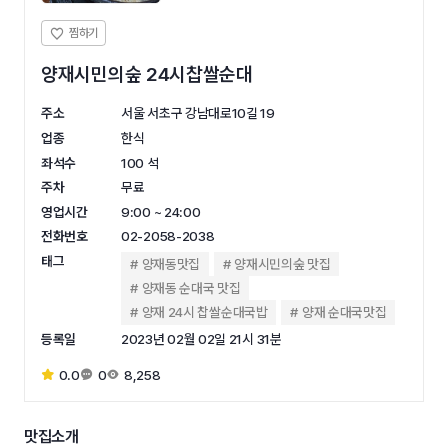
양재시민의숲 24시찹쌀순대
주소
서울 서초구 강남대로10길 19
업종
한식
좌석수
100 석
주차
무료
영업시간
9:00 ~ 24:00
전화번호
02-2058-2038
태그
양재동맛집
양재시민의숲 맛집
양재동 순대국 맛집
양재 24시 찹쌀순대국밥
양재 순대국맛집
등록일
2023년 02월 02일 21시 31분
0.0
0
8,258
맛집소개