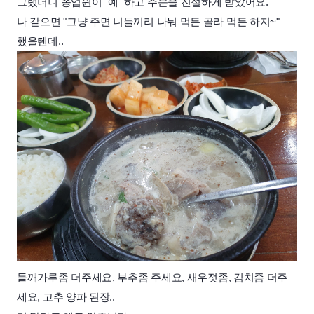
그랬더니 종업원이 "예" 하고 주문을 친절하게 받았어요.
나 같으면 "그냥 주면 니들끼리 나눠 먹든 골라 먹든 하지~"
했을텐데..
들깨가루좀 더주세요, 부추좀 주세요, 새우젓좀, 김치좀 더주
세요, 고추 양파 된장..