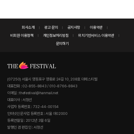
회사소개
광고 문의
공지사항
이용약관
비회원 이용정책
개인정보처리방침
위치기반서비스 이용약관
문의하기
(07250) 서울시 영등포구 영중로 24길 10, 208호 더페스티벌
대표전화 : 02-855-8843 / 010-8766-8843
이메일 : thefestival@hanmail.net
대표이사 : 서정선
사업자 등록번호 : 732-44-00154
인터넷신문사업 등록번호 : 서울 아02000
등록연월일 : 2012년 3월 6일
발행인 겸 편집인 : 서정선