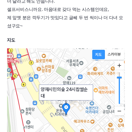
더 달라고 해도 안줍니다.
셀프서비스니까요. 마음대로 갖다 먹는 시스템인데요,
제 앞엣 분은 깍두기가 맛있다고 글쎄 두 번 씩이나 더 다녀 오
셨구요~
지도
양재시민의숲 24시찹쌀순
대
큰 지도 보기
|
빠른 길찾기