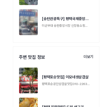
[송탄관광특구] 평택국제중앙시장
미군부대 송탄중앙시장 신장동쇼핑거리
주변 맛집 정보
더보기
[평택포승맛집] 이모네생삼겹살
평택포승공단삼겹살맛집010-2263-1433/010-8420-1433 …