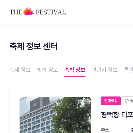
축제
축제 정보 센터
맛집
숙박
축제 정보
맛집 정보
숙박 정보
관광지 정보
특산
관광지
특산물
진행예정
평택항 더
주소