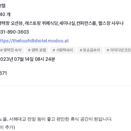
호텔
140 개
평택항 오션뷰, 레스토랑 뷔페식당,세미나실,컨퍼런스룸, 헬스장 사우나
031-890-3603
ttps://thefourhillshotel.modoo.at
평택항 숙박
평택 호텔
서평택숙박
포승읍숙박
라마다앙코르
2023년 07월 14일 08시 24분
671
을, 서해대교 전망 등이 좋고 편안한 휴식 공간이 된답니다.
이 추가)