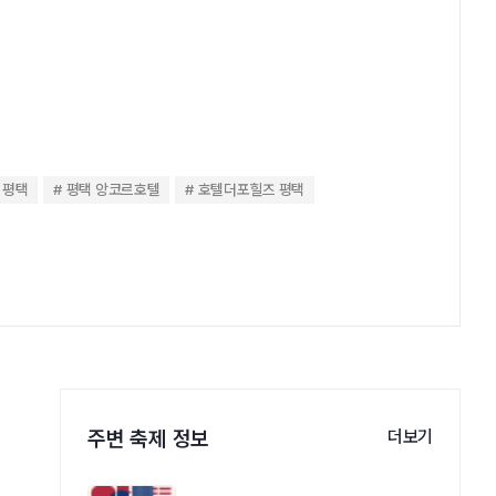
 평택
평택 앙코르호텔
호텔더포힐즈 평택
주변 축제 정보
더보기