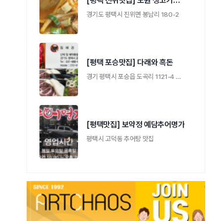
[평택 진위맛집] 도원 생고기김치찜 봉남점
경기도 평택시 진위면 봉남리 180-2
[평택 포승맛집] 다래와 흑돈
경기 평택시 포승읍 도곡리 1121-4 다래와흑돈
[평택맛집] 보약정 예담추어명가
평택시 고덕동 추어탕 맛집