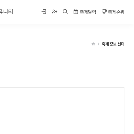
뮤니티
축제달력
축제순위
 사진
축제 정보 센터
게시판
벤트