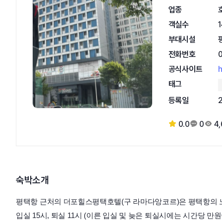
업종
객실수
부대시설
전화번호
공식사이트
h
태그
등록일
0.0
0
4,
숙박소개
평택항 근처의 더포힐스평택호텔(구 라마다앙코르)은 평택항의 노
입실 15시, 퇴실 11시 (이른 입실 및 늦은 퇴실시에는 시간당 만원