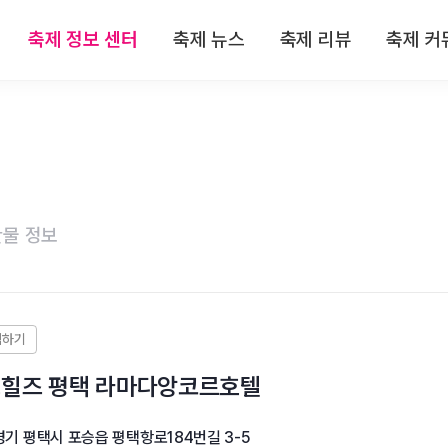
축제 정보 센터
축제 뉴스
축제 리뷰
축제 커
 정보
전체뉴스
전체리뷰
축제
 정보
축제/관광
축제 리뷰
자유
 정보
기획특집
맛집 리뷰
이
물 정보
 정보
인터뷰
숙박 리뷰
 정보
연재
관광지 리뷰
특산물 리뷰
포힐즈 평택 라마다앙코르호텔
경기 평택시 포승읍 평택항로184번길 3-5