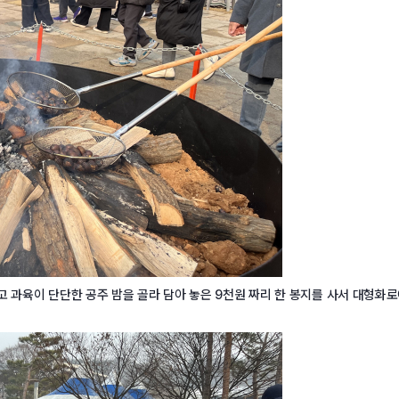
고 과육이 단단한 공주 밤을 골라 담아 놓은 9천원 짜리 한 봉지를 사서 대형화