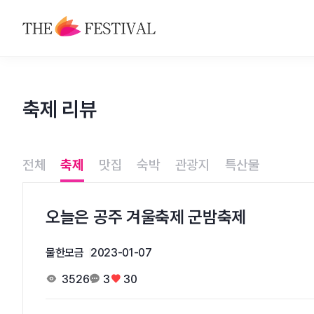
축제
축제 리뷰
맛집
숙박
전체
축제
맛집
숙박
관광지
특산물
관광지
특산물
오늘은 공주 겨울축제 군밤축제
물한모금
2023-01-07
3526
3
30