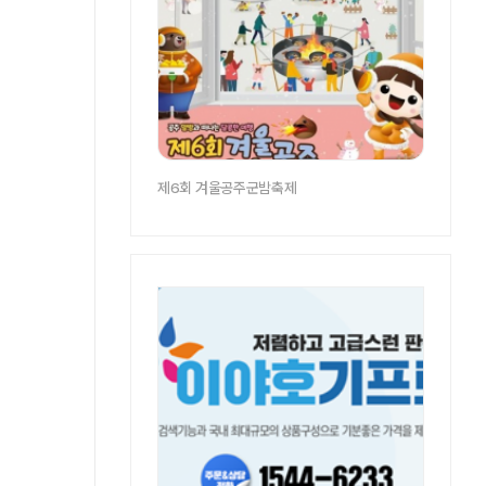
제6회 겨울공주군밤축제
광고영역