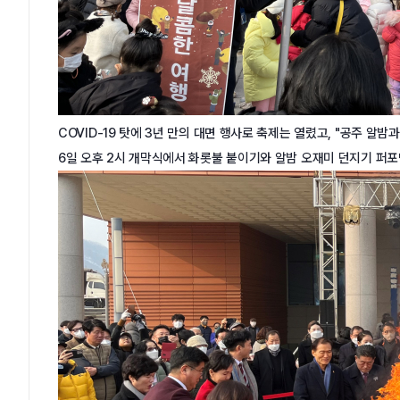
COVID-19 탓에 3년 만의 대면 행사로 축제는 열렸고, "공주 알
6일 오후 2시 개막식에서 화롯불 붙이기와 알밤 오재미 던지기 퍼