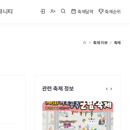
뮤니티
축제달력
축제순위
 사진
축제 리뷰
축제
게시판
벤트
관련 축제 정보