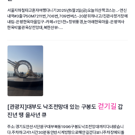
서울지하철타고혼자여행다니기2025년5월2일(금)오늘의산책코스는..-연신
내역#3출구50M7211번,706번,709번버스-20분뒤하나고/진관사정거장에
내림-은평한옥마을입구-카페<1인1잔>창밖풍경,눈아래한옥마을-은평역사
한옥박물관옥상전망대,북한산뷰-...
걷기길
[관광지]대부도 낙조전망대 있는 구봉도
갑
진년 땡 을사년 큐
주소:경기도안산시단원구대부북동1996구봉도낙조전망대까지다녀왔습니
다.주차하고서1시간30분동안반시계방향으로해안길걷다보니주차장에되돌