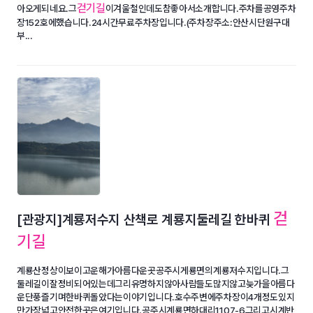
걷기길
아오게되네요.그
이겨울철인데도참좋아서소개합니다.주차를공영주차
장152호에했습니다.24시간무료주차장입니다.(주차장주소:안산시단원구대
부...
걷
[관광지]계룡저수지 산책로 계룡지둘레길 한바퀴
기길
계룡산정상이보이고운해가아름다운곳공주시게룡면의계룡저수지입니다.그
둘레길이잘정비되어있는데그리유명하지않아사람들도많지않고늦가을아름다
운단풍즐기며한바퀴돌았다는이야기입니다.호수주변에주차장이4개정도있지
만가장넓고안전한곳은여기입니다.공주시계룡면하대리1107-6그리고시계반