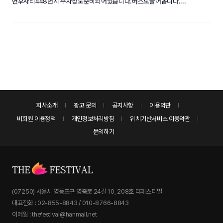
면후사리448번지 주차장도준비되어있습니다.버스도들어옵니다....
회사소개
광고 문의
공지사항
이용약관
비회원 이용정책
개인정보처리방침
위치기반서비스 이용약관
문의하기
(07250) 서울시 영등포구 영중로 24길 10, 208호 더페스티벌
대표전화 : 02-855-8843 / 010-8766-8843
이메일 : thefestival@hanmail.net