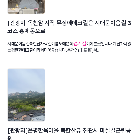
[관광지]옥천암 시작 무장애데크길은 서대문이음길 3
코스 홍제동으로
걷기길
서대문이음길북한산자락길이름도예쁜데
이예쁜곳입니다.계단하나없
는평탄한데크길이라서더욱좋습니다.옥천암(玉泉庵)서…
[관광지]은평한옥마을 북한산뷰 진관사 마실길근린공
원