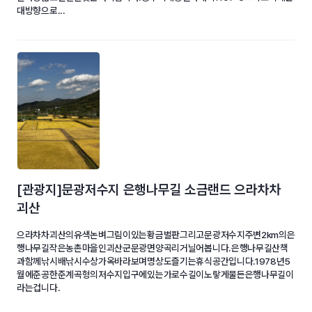
대방향으로...
[관광지]문광저수지 은행나무길 소금랜드 으라차차
괴산
으라차차괴산의유색논벼그림이있는황금벌판그리고문광저수지주변2km의은
행나무길작은농촌마을인괴산군문광면양곡리거닐어봅니다.은행나무길산책
과함께낚시배낚시수상가옥바라보며명상도즐기는휴식공간입니다.1978년5
월에준공한준계곡형의저수지입구에있는가로수길이노랗게물든은행나무길이
라는겁니다.