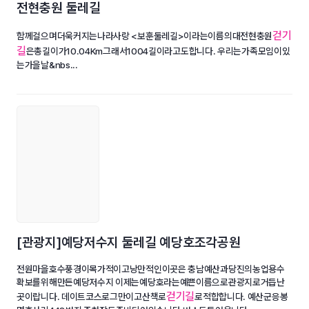
전현충원 둘레길
걷기
함께걸으며더욱커지는나라사랑 <보훈둘레길>이라는이름의대전현충원
길
은총길이가10.04Km그래서1004길이라고도합니다. 우리는가족모임이있
는가을날&nbs...
[관광지]예당저수지 둘레길 예당호조각공원
전원마을호수풍경이목가적이고낭만적인이곳은 충남예산과당진의농업용수
확보를위해만든예당저수지 이제는예당호라는예쁜이름으로관광지로거듭난
걷기길
곳이랍니다. 데이트코스로그만이고산책로
로적합합니다. 예산군응봉