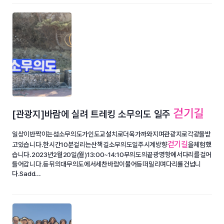
걷기길
[관광지]바람에 실려 트레킹 소무의도 일주
일상이반짝이는섬소무의도가인도교설치로더욱가까와지며관광지로각광을받
걷기길
고있습니다.한시간10분걸리는산책길소무의도일주시계방향
을체험했
습니다.2023년2월20일(월)13:00~14:10무의도의끝광명항에서다리를걸어
들어갑니다.등뒤의대무의도에서세찬바람이불어등떠밀리며다리를건넙니
다.Sadd...